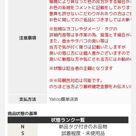
環境により異なった色の出方がする場合がご
お色の系統をコメントに記載をしております
差異も許せないこだわりがおありの方はご質
お色に関してのご返品につきましてはお断り
※些細なヨゴレやダメージ・タグの
詳細内容等は手作業の為、見落とす場合がご
注意事項
また、香水やタバコの臭い等は
当方で気が付く限りは記載いたしますが
臭いの感じ方には個人差がございますので
臭いに敏感な方や気にされる方にはお勧めい
※状態は担当者の主観となります
※※同梱包対応は可能です。
のちほど当方より最終確定金額をお伝えいた
支払方法
Yahoo簡単決済
商品状態の基準
状態ランク一覧
N
新品タグ付きのお品物
S
試着程度・未使用品