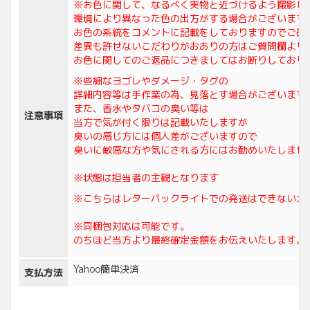
※お色に関して、なるべく実物と近づけるよう撮影し
環境により異なった色の出方がする場合がございます
お色の系統をコメントに記載をしておりますのでご確
差異も許せないこだわりがおありの方はご質問欄より
お色に関してのご返品につきましてはお断りしており
※些細なヨゴレやダメージ・タグの
詳細内容等は手作業の為、見落とす場合がございます
また、香水やタバコの臭い等は
注意事項
当方で気が付く限りは記載いたしますが
臭いの感じ方には個人差がございますので
臭いに敏感な方や気にされる方にはお勧めいたしませ
※状態は担当者の主観となります
※こちらはレターパックライトでの発送はできない大
※同梱包対応は可能です。
のちほど当方より最終確定金額をお伝えいたします。
Yahoo簡単決済
支払方法