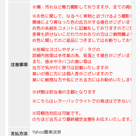
※傷・汚れなど極力撮影しておりますが、全ての掲載
※お色に関して、なるべく実物と近づけるよう撮影し
環境により異なった色の出方がする場合がございます
お色の系統をコメントに記載をしておりますのでご確
差異も許せないこだわりがおありの方はご質問欄より
お色に関してのご返品につきましてはお断りしており
※些細なヨゴレやダメージ・タグの
詳細内容等は手作業の為、見落とす場合がございます
また、香水やタバコの臭い等は
注意事項
当方で気が付く限りは記載いたしますが
臭いの感じ方には個人差がございますので
臭いに敏感な方や気にされる方にはお勧めいたしませ
※状態は担当者の主観となります
※こちらはレターパックライトでの発送はできない大
※同梱包対応は可能です。
のちほど当方より最終確定金額をお伝えいたします。
Yahoo簡単決済
支払方法