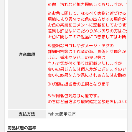
※傷・汚れなど極力撮影しておりますが、全
※お色に関して、なるべく実物と近づけるよ
環境により異なった色の出方がする場合がご
お色の系統をコメントに記載をしております
差異も許せないこだわりがおありの方はご質
お色に関してのご返品につきましてはお断り
※些細なヨゴレやダメージ・タグの
詳細内容等は手作業の為、見落とす場合がご
注意事項
また、香水やタバコの臭い等は
当方で気が付く限りは記載いたしますが
臭いの感じ方には個人差がございますので
臭いに敏感な方や気にされる方にはお勧めい
※状態は担当者の主観となります
※※同梱包対応は可能です。
のちほど当方より最終確定金額をお伝えいた
支払方法
Yahoo簡単決済
商品状態の基準