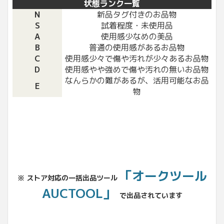
状態ランク一覧
N
新品タグ付きのお品物
S
試着程度・未使用品
A
使用感少なめの美品
B
普通の使用感があるお品物
C
使用感少々で傷や汚れが少々あるお品物
D
使用感やや強めで傷や汚れの無いお品物
なんらかの難があるが、活用可能なお品
E
物
「オークツール
※ ストア対応の一括出品ツール
AUCTOOL」
で出品されています