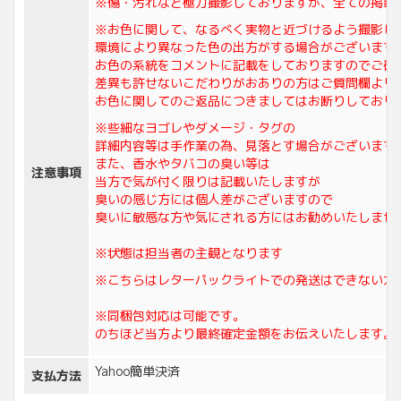
※傷・汚れなど極力撮影しておりますが、全ての掲載
※お色に関して、なるべく実物と近づけるよう撮影し
環境により異なった色の出方がする場合がございます
お色の系統をコメントに記載をしておりますのでご確
差異も許せないこだわりがおありの方はご質問欄より
お色に関してのご返品につきましてはお断りしており
※些細なヨゴレやダメージ・タグの
詳細内容等は手作業の為、見落とす場合がございます
また、香水やタバコの臭い等は
注意事項
当方で気が付く限りは記載いたしますが
臭いの感じ方には個人差がございますので
臭いに敏感な方や気にされる方にはお勧めいたしませ
※状態は担当者の主観となります
※こちらはレターパックライトでの発送はできない大
※同梱包対応は可能です。
のちほど当方より最終確定金額をお伝えいたします。
Yahoo簡単決済
支払方法