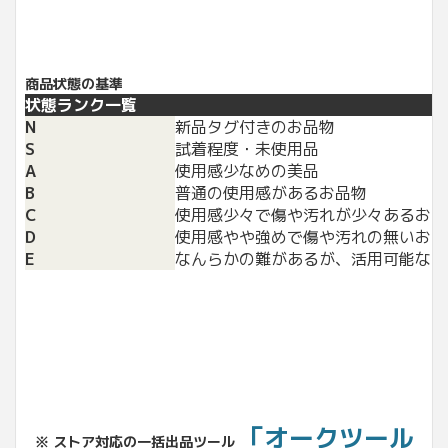
商品状態の基準
状態ランク一覧
N
新品タグ付きのお品物
S
試着程度・未使用品
A
使用感少なめの美品
B
普通の使用感があるお品物
C
使用感少々で傷や汚れが少々あるお品
D
使用感やや強めで傷や汚れの無いお品
E
なんらかの難があるが、活用可能なお
「オークツール
※ ストア対応の一括出品ツール