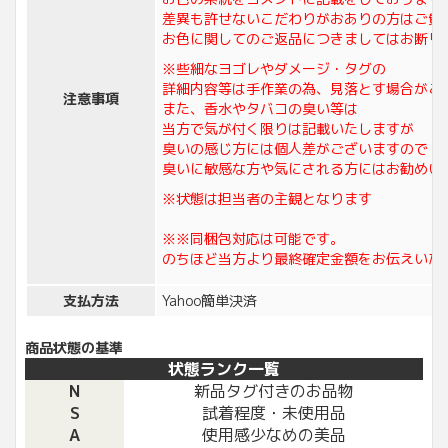
差異も許せないこだわりがおありの方はご質
お色に関してのご返品につきましてはお断り
※些細なヨゴレやダメージ・タグの
詳細内容等は手作業の為、見落とす場合がご
注意事項
また、香水やタバコの臭い等は
当方で気が付く限りは記載いたしますが
臭いの感じ方には個人差がございますので
臭いに敏感な方や気にされる方にはお勧めい
※状態は担当者の主観となります
※※同梱包対応は可能です。
のちほど当方より最終確定金額をお伝えいた
支払方法
Yahoo簡単決済
商品状態の基準
状態ランク一覧
N
新品タグ付きのお品物
S
試着程度・未使用品
A
使用感少なめの美品