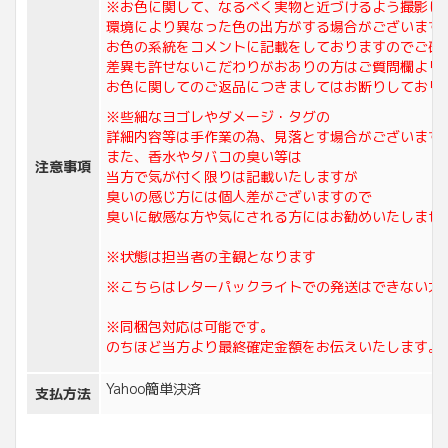
※お色に関して、なるべく実物と近づけるよう撮影し
環境により異なった色の出方がする場合がございます
お色の系統をコメントに記載をしておりますのでご確
差異も許せないこだわりがおありの方はご質問欄より
お色に関してのご返品につきましてはお断りしており
※些細なヨゴレやダメージ・タグの
詳細内容等は手作業の為、見落とす場合がございます
また、香水やタバコの臭い等は
注意事項
当方で気が付く限りは記載いたしますが
臭いの感じ方には個人差がございますので
臭いに敏感な方や気にされる方にはお勧めいたしませ
※状態は担当者の主観となります
※こちらはレターパックライトでの発送はできない大
※同梱包対応は可能です。
のちほど当方より最終確定金額をお伝えいたします。
Yahoo簡単決済
支払方法