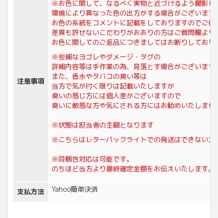
※お色に関して、なるべく実物と近づけるよう撮影し
環境により異なった色の出方がする場合がございます
お色の系統をコメントに記載をしておりますのでご確
差異も許せないこだわりがおありの方はご質問欄より
お色に関してのご返品につきましてはお断りしており
※些細なヨゴレやダメージ・タグの
詳細内容等は手作業の為、見落とす場合がございます
また、香水やタバコの臭い等は
注意事項
当方で気が付く限りは記載いたしますが
臭いの感じ方には個人差がございますので
臭いに敏感な方や気にされる方にはお勧めいたしませ
※状態は担当者の主観となります
※こちらはレターパックライトでの発送はできない大
※同梱包対応は可能です。
のちほど当方より最終確定金額をお伝えいたします。
Yahoo簡単決済
支払方法