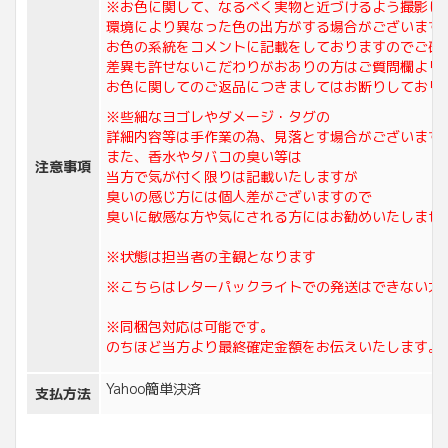
※お色に関して、なるべく実物と近づけるよう撮影し
環境により異なった色の出方がする場合がございます
お色の系統をコメントに記載をしておりますのでご確
差異も許せないこだわりがおありの方はご質問欄より
お色に関してのご返品につきましてはお断りしており
※些細なヨゴレやダメージ・タグの
詳細内容等は手作業の為、見落とす場合がございます
また、香水やタバコの臭い等は
注意事項
当方で気が付く限りは記載いたしますが
臭いの感じ方には個人差がございますので
臭いに敏感な方や気にされる方にはお勧めいたしませ
※状態は担当者の主観となります
※こちらはレターパックライトでの発送はできない大
※同梱包対応は可能です。
のちほど当方より最終確定金額をお伝えいたします。
Yahoo簡単決済
支払方法