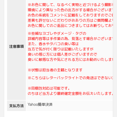
※お色に関して、なるべく実物と近づけるよう撮影し
環境により異なった色の出方がする場合がございます
お色の系統をコメントに記載をしておりますのでご確
差異も許せないこだわりがおありの方はご質問欄より
お色に関してのご返品につきましてはお断りしており
※些細なヨゴレやダメージ・タグの
詳細内容等は手作業の為、見落とす場合がございます
また、香水やタバコの臭い等は
注意事項
当方で気が付く限りは記載いたしますが
臭いの感じ方には個人差がございますので
臭いに敏感な方や気にされる方にはお勧めいたしませ
※状態は担当者の主観となります
※こちらはレターパックライトでの発送はできない大
※同梱包対応は可能です。
のちほど当方より最終確定金額をお伝えいたします。
Yahoo簡単決済
支払方法