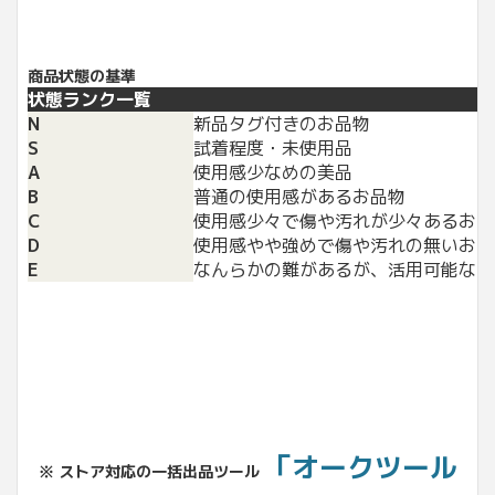
商品状態の基準
状態ランク一覧
N
新品タグ付きのお品物
S
試着程度・未使用品
A
使用感少なめの美品
B
普通の使用感があるお品物
C
使用感少々で傷や汚れが少々あるお品
D
使用感やや強めで傷や汚れの無いお品
E
なんらかの難があるが、活用可能なお
「オークツール
※ ストア対応の一括出品ツール