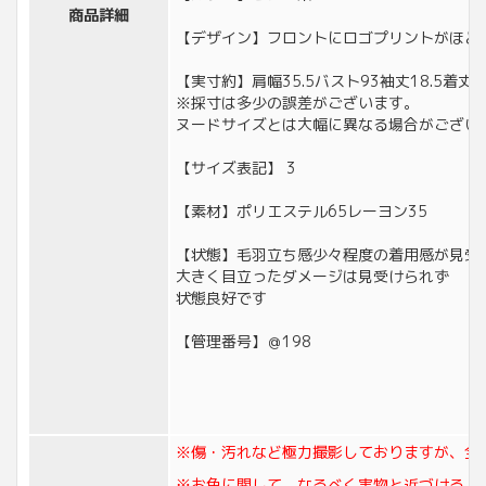
商品詳細
【デザイン】フロントにロゴプリントがほど
【実寸約】肩幅35.5バスト93袖丈18.5着丈75
※採寸は多少の誤差がございます。
ヌードサイズとは大幅に異なる場合がござい
【サイズ表記】 3
【素材】ポリエステル65レーヨン35
【状態】毛羽立ち感少々程度の着用感が見受
大きく目立ったダメージは見受けられず
状態良好です
【管理番号】＠198
※傷・汚れなど極力撮影しておりますが、全
※お色に関して、なるべく実物と近づけるよ