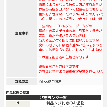
環境により異なった色の出方がする場合がご
お色の系統をコメントに記載をしております
差異も許せないこだわりがおありの方はご質
お色に関してのご返品につきましてはお断り
※些細なヨゴレやダメージ・タグの
詳細内容等は手作業の為、見落とす場合がご
注意事項
また、香水やタバコの臭い等は
当方で気が付く限りは記載いたしますが
臭いの感じ方には個人差がございますので
臭いに敏感な方や気にされる方にはお勧めい
※状態は担当者の主観となります
※※同梱包対応は可能です。
のちほど当方より最終確定金額をお伝えいた
支払方法
Yahoo簡単決済
商品状態の基準
状態ランク一覧
N
新品タグ付きのお品物