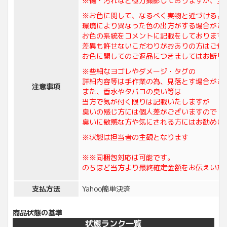
※傷・汚れなど極力撮影しておりますが、全
※お色に関して、なるべく実物と近づけるよ
環境により異なった色の出方がする場合がご
お色の系統をコメントに記載をしております
差異も許せないこだわりがおありの方はご質
お色に関してのご返品につきましてはお断り
※些細なヨゴレやダメージ・タグの
詳細内容等は手作業の為、見落とす場合がご
注意事項
また、香水やタバコの臭い等は
当方で気が付く限りは記載いたしますが
臭いの感じ方には個人差がございますので
臭いに敏感な方や気にされる方にはお勧めい
※状態は担当者の主観となります
※※同梱包対応は可能です。
のちほど当方より最終確定金額をお伝えいた
支払方法
Yahoo簡単決済
商品状態の基準
状態ランク一覧