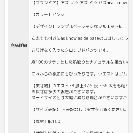
【ブランド名】アズ ノゥ アズ ドゥ バズ★as know as d
【カラー】ピンク
【デザイン】シンプルベーシックなシルエットに
右太もも付近にas know as de baseのロゴししゅうが
商品詳細
さりげなく入ったクロップドパンツです。
麻100のサラッとした肌触りとナチュラルな風合いが
これからの季節にもぴったりです。ウエストはゴムと
【実寸約】ウエスト78 股上37.5 股下56 太もも幅31.
※採寸は多少の誤差がございます。
ヌードサイズとは大幅に異なる場合がございますご了
【サイズ表記】 ＊表記なし（実寸をご覧ください。）
【素材】麻100