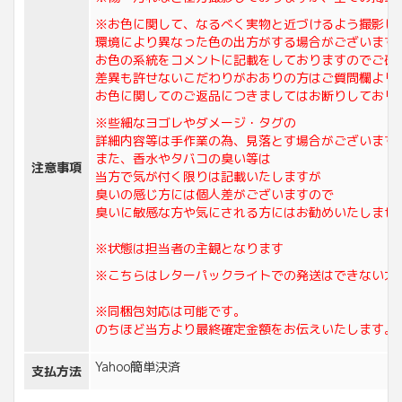
※お色に関して、なるべく実物と近づけるよう撮影し
環境により異なった色の出方がする場合がございます
お色の系統をコメントに記載をしておりますのでご確
差異も許せないこだわりがおありの方はご質問欄より
お色に関してのご返品につきましてはお断りしており
※些細なヨゴレやダメージ・タグの
詳細内容等は手作業の為、見落とす場合がございます
また、香水やタバコの臭い等は
注意事項
当方で気が付く限りは記載いたしますが
臭いの感じ方には個人差がございますので
臭いに敏感な方や気にされる方にはお勧めいたしませ
※状態は担当者の主観となります
※こちらはレターパックライトでの発送はできない大
※同梱包対応は可能です。
のちほど当方より最終確定金額をお伝えいたします。
Yahoo簡単決済
支払方法