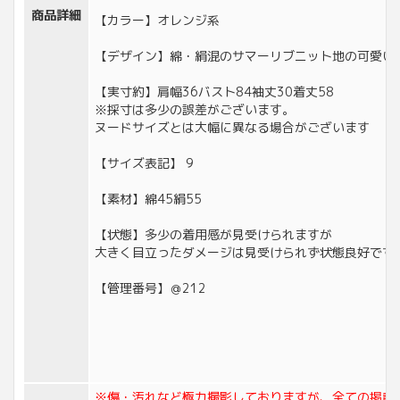
商品詳細
【カラー】オレンジ系
【デザイン】綿・絹混のサマーリブニット地の可愛い
【実寸約】肩幅36バスト84袖丈30着丈58
※採寸は多少の誤差がございます。
ヌードサイズとは大幅に異なる場合がございます
【サイズ表記】 9
【素材】綿45絹55
【状態】多少の着用感が見受けられますが
大きく目立ったダメージは見受けられず状態良好です
【管理番号】＠212
※傷・汚れなど極力撮影しておりますが、全ての掲載