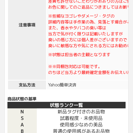
差異も許せないこだわりがおありの方はご質
お色に関してのご返品につきましてはお断り
※些細なヨゴレやダメージ・タグの
詳細内容等は手作業の為、見落とす場合がご
注意事項
また、香水やタバコの臭い等は
当方で気が付く限りは記載いたしますが
臭いの感じ方には個人差がございますので
臭いに敏感な方や気にされる方にはお勧めい
※状態は担当者の主観となります
※※同梱包対応は可能です。
のちほど当方より最終確定金額をお伝えいた
支払方法
Yahoo簡単決済
商品状態の基準
状態ランク一覧
N
新品タグ付きのお品物
S
試着程度・未使用品
A
使用感少なめの美品
B
普通の使用感があるお品物