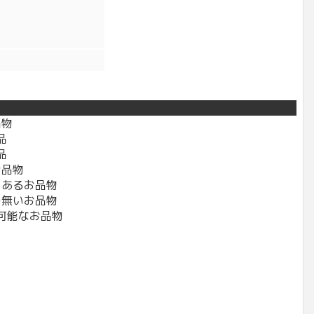
品物
品
品
お品物
々あるお品物
の無いお品物
可能なお品物