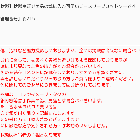
【状態】状態良好で美品の域に入る可愛いノースリーブカットソーです
管理番号】＠215
※傷・汚れなど極力撮影しておりますが、全ての掲載は出来ない場合が
※お色に関して、なるべく実物と近づけるよう撮影しておりますが
環境により異なった色の出方がする場合がございます。
お色の系統をコメントに記載をしておりますのでご確認ください。
差異も許せないこだわりがおありの方はご質問欄よりご連絡ください。
お色に関してのご返品につきましてはお断りしております。
※些細なヨゴレやダメージ・タグの
詳細内容等は手作業の為、見落とす場合がございます。
また、香水やタバコの臭い等は
当方で気が付く限りは記載いたしますが
臭いの感じ方には個人差がございますので
臭いに敏感な方や気にされる方にはお勧めいたしません。
※状態は担当者の主観となります