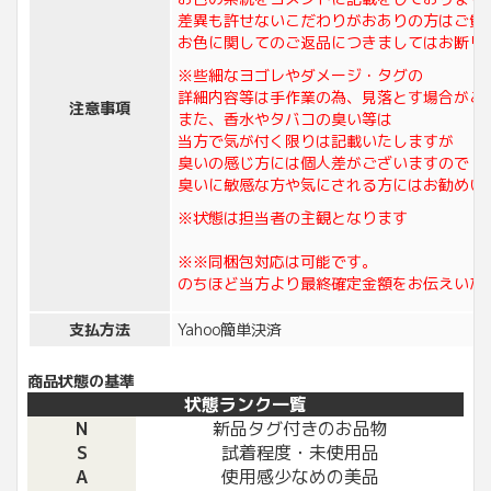
差異も許せないこだわりがおありの方はご質
お色に関してのご返品につきましてはお断り
※些細なヨゴレやダメージ・タグの
詳細内容等は手作業の為、見落とす場合がご
注意事項
また、香水やタバコの臭い等は
当方で気が付く限りは記載いたしますが
臭いの感じ方には個人差がございますので
臭いに敏感な方や気にされる方にはお勧めい
※状態は担当者の主観となります
※※同梱包対応は可能です。
のちほど当方より最終確定金額をお伝えいた
支払方法
Yahoo簡単決済
商品状態の基準
状態ランク一覧
N
新品タグ付きのお品物
S
試着程度・未使用品
A
使用感少なめの美品