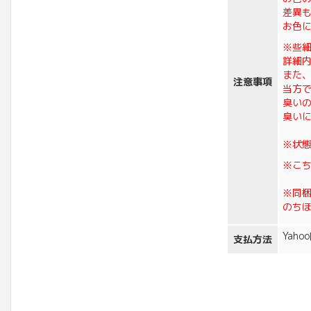
差異
お色
※些
詳細
また
注意事項
当方
臭い
臭い
※状
※こ
※同
のち
Yah
支払方法