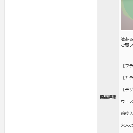
数あ
ご覧
【ブ
【カ
【デ
商品詳細
ウエ
前後入
大人