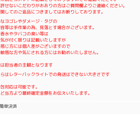
も許せないこだわりがおありの方はご質問欄よりご連絡ください。
に関してのご返品につきましてはお断りしております。
細なヨゴレやダメージ・タグの
内容等は手作業の為、見落とす場合がございます。
、香水やタバコの臭い等は
で気が付く限りは記載いたしますが
の感じ方には個人差がございますので
に敏感な方や気にされる方にはお勧めいたしません。
態は担当者の主観となります
ちらはレターパックライトでの発送はできない大きさです
梱包対応は可能です。
ほど当方より最終確定金額をお伝えいたします。
oo簡単決済