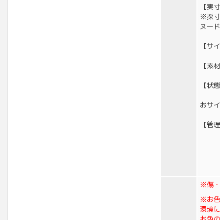
【実寸
※採
ヌー
【サイ
【素材
【状
おサ
【管理
※傷
※お
環境
お色