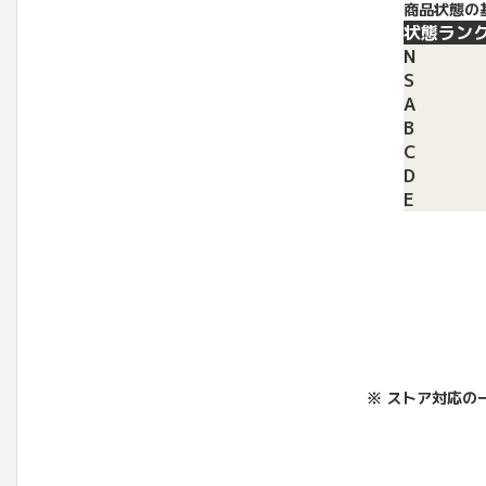
商品状態の
状態ラン
N
S
A
B
C
D
E
※ ストア対応の