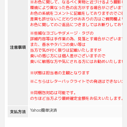
※お色に関して、なるべく実物と近づけるよう撮影し
環境により異なった色の出方がする場合がございます
お色の系統をコメントに記載をしておりますのでご確
差異も許せないこだわりがおありの方はご質問欄より
お色に関してのご返品につきましてはお断りしており
※些細なヨゴレやダメージ・タグの
詳細内容等は手作業の為、見落とす場合がございます
また、香水やタバコの臭い等は
注意事項
当方で気が付く限りは記載いたしますが
臭いの感じ方には個人差がございますので
臭いに敏感な方や気にされる方にはお勧めいたしませ
※状態は担当者の主観となります
※こちらはレターパックライトでの発送はできない大
※同梱包対応は可能です。
のちほど当方より最終確定金額をお伝えいたします。
Yahoo簡単決済
支払方法