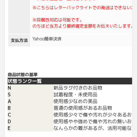
※こちらはレターパックライトでの発送はできない大
※同梱包対応は可能です。
のちほど当方より最終確定金額をお伝えいたします。
Yahoo簡単決済
支払方法
商品状態の基準
状態ランク一覧
N
新品タグ付きのお品物
S
試着程度・未使用品
A
使用感少なめの美品
B
普通の使用感があるお品物
C
使用感少々で傷や汚れが少々あるお品
D
使用感やや強めで傷や汚れの無いお品
E
なんらかの難があるが、活用可能なお