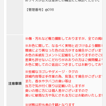
おサイズが合えば是非この機会にご検討ください。
【管理番号】@098
※傷・汚れなど極力撮影しておりますが、全ての掲載
※お色に関して、なるべく実物と近づけるよう撮影し
環境により異なった色の出方がする場合がございます
お色の系統をコメントに記載をしておりますのでご確
差異も許せないこだわりがおありの方はご質問欄より
お色に関してのご返品につきましてはお断りしており
※些細なヨゴレやダメージ・タグの
詳細内容等は手作業の為、見落とす場合がございます
また、香水やタバコの臭い等は
注意事項
当方で気が付く限りは記載いたしますが
臭いの感じ方には個人差がございますので
臭いに敏感な方や気にされる方にはお勧めいたしませ
※状態は担当者の主観となります