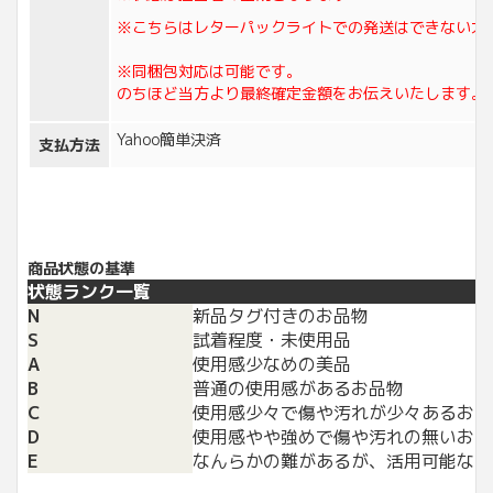
※こちらはレターパックライトでの発送はできない大
※同梱包対応は可能です。
のちほど当方より最終確定金額をお伝えいたします。
Yahoo簡単決済
支払方法
商品状態の基準
状態ランク一覧
N
新品タグ付きのお品物
S
試着程度・未使用品
A
使用感少なめの美品
B
普通の使用感があるお品物
C
使用感少々で傷や汚れが少々あるお品
D
使用感やや強めで傷や汚れの無いお品
E
なんらかの難があるが、活用可能なお