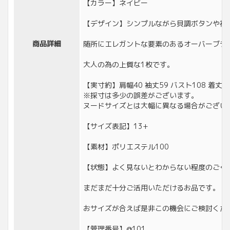
【カラー】ネイビー
【デザイン】シンプルながら貝調ボタンや裾
商品詳細
随所にエレガントな要素のあるオーバーブラ
大人の為の上質な1枚です。
【実寸約】肩幅40 袖丈59 バスト108 着丈57
※採寸は多少の誤差がございます。
ヌードサイズとは大幅に異なる場合がござい
【サイズ表記】13+
【素材】ポリエステル100
【状態】よく見ないとわからない程度のごく
まだまだ十分ご活用いただけるお品です。
おサイズが合えば是非この機会にご検討くだ
【管理番号】@101