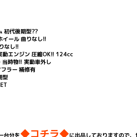
ム 初代後期型??
イール 曲りなし!!
りなし!!
動エンジン 圧縮OK!! 124cc
ー 当時物!! 実動車外し
マフラー 補修有
期型
ET
◆コチラ◆
一台分を
に出品しておりますので、