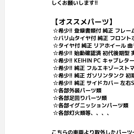
しくお願いします!!
【オススメパーツ】
☆希少!! 登録書類付 純正 フレー
☆バリ山タイヤ付 純正 フロントホ
☆タイヤ付 純正 リアホイール 曲
☆希少!! 始動確認済 初代後期型 実
☆希少!! KEIHIN PC キャブレタ
☆希少!! 純正 フルエキゾースト
☆希少!! 純正 ガソリンタンク 初
☆希少!! 純正 サイドカバー 左右S
☆各部外装パーツ類
☆各部足回りパーツ類
☆各部イグニッションパーツ類
☆各部灯火類等、、、、
こちらの車両より取外したパーツ