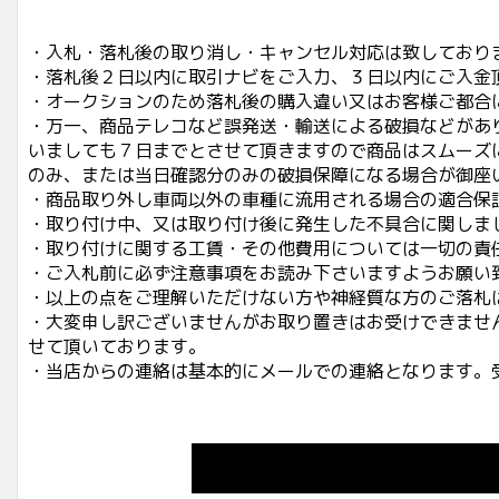
・入札・落札後の取り消し・キャンセル対応は致しており
・落札後２日以内に取引ナビをご入力、３日以内にご入金
・オークションのため落札後の購入違い又はお客様ご都合
・万一、商品テレコなど誤発送・輸送による破損などがあ
いましても７日までとさせて頂きますので商品はスムーズ
のみ、または当日確認分のみの破損保障になる場合が御座
・商品取り外し車両以外の車種に流用される場合の適合保
・取り付け中、又は取り付け後に発生した不具合に関しま
・取り付けに関する工賃・その他費用については一切の責
・ご入札前に必ず注意事項をお読み下さいますようお願い
・以上の点をご理解いただけない方や神経質な方のご落札
・大変申し訳ございませんがお取り置きはお受けできませ
せて頂いております。
・当店からの連絡は基本的にメールでの連絡となります。