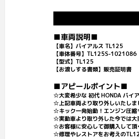
■車両説明■
【車名】バイアルス TL125
【車体番号】TL125S-1021086
【型式】TL125
【お渡しする書類】販売証明書
■アピールポイント■
☆大変希少な 初代 HONDA バイア
☆上記車両より取り外しいたしま
☆キック一発始動！エンジン圧縮
☆実動車より取り外した今では大
☆お客様に安心して御購入して頂
☆修理やレストアをお考えのTL