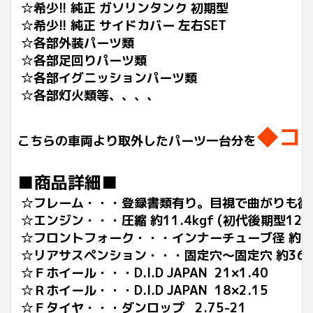
☆希少!! 純正 ガソリンタンク 初期型
☆希少!! 純正 サイドカバー 左右SET
☆各部外装パーツ類
☆各部足回りパーツ類
☆各部イグニッションパーツ類
☆各部灯火類等、、、、
◆コ
こちらの車両より取外したパーツ一台分を
■商品詳細■
☆フレーム・・・登録書類有り。目視で曲がりも御
☆エンジン・・・圧縮 約11.4kgf (初代後期型124c
☆フロントフォーク・・・インナーチューブ径 約
☆リアサスペンション・・・固定穴～固定穴 約360
☆Ｆホイール・・・D.I.D JAPAN 21×1.40
☆Ｒホイール・・・D.I.D JAPAN 18×2.15
☆Ｆタイヤ・・・ダンロップ 2.75-21