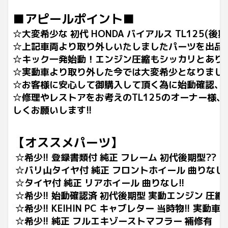
■アピールポイント■
☆大変希少な 初代 HONDA バイアルス TL125(後
☆上記車両より取り外しいたしましたパーツを出品
☆キック一発始動！エンジン圧縮もシッカリとあり
☆実動車より取り外した今では大変希少となりまし
☆お客様に安心して御購入して頂く為に始動確認、
☆修理やレストアをお考えのTL125のオーナー様
しくお願いします!!
【オススメパーツ】
☆希少!! 登録書類付 純正 フレーム 初代後期型??
☆バリ山タイヤ付 純正 フロントホイール 曲りなし!
☆タイヤ付 純正 リアホイール 曲りなし!!
☆希少!! 始動確認済 初代後期型 実動エンジン 圧縮OK!
☆希少!! KEIHIN PC キャブレター 当時物!! 実動車
☆希少!! 純正 フルエキゾーストマフラー 補修有