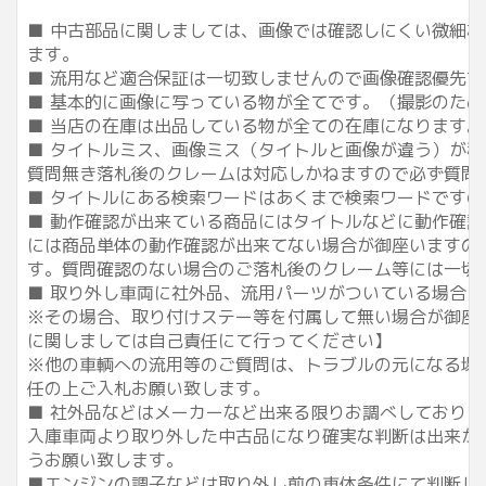
■ 中古部品に関しましては、画像では確認しにくい微細な傷
ます。
■ 流用など適合保証は一切致しませんので画像確認優先
■ 基本的に画像に写っている物が全てです。（撮影のた
■ 当店の在庫は出品している物が全ての在庫になります。
■ タイトルミス、画像ミス（タイトルと画像が違う）が
質問無き落札後のクレームは対応しかねますので必ず質問
■ タイトルにある検索ワードはあくまで検索ワードです
■ 動作確認が出来ている商品にはタイトルなどに動作確認
には商品単体の動作確認が出来てない場合が御座いますの
す。質問確認のない場合のご落札後のクレーム等には一切ご
■ 取り外し車両に社外品、流用パーツがついている場合が
※その場合、取り付けステー等を付属して無い場合が御座
に関しましては自己責任にて行ってください】
※他の車輌への流用等のご質問は、トラブルの元になる場
任の上ご入札お願い致します。
■ 社外品などはメーカーなど出来る限りお調べしており
入庫車両より取り外した中古品になり確実な判断は出来か
うお願い致します。
■エンジンの調子などは取り外し前の車体条件にて判断し