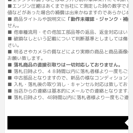
■エンジン圧縮はあくまで当社にて測定した時の数字であ
値などがあった場合の補償は出来かねますのであらかじめ
■ 商品タイトルや説明文に
「動作未確認・ジャンク・補修
せん。
■ 他車種流用・その他加工部品等の返品、返金対応はい
■ 破損なしという記載について判断基準としましては傷
さい。
■ 明るさやカメラの質などにより実際の商品と商品画像
お願い致します。
■
落札商品の直接引取りは一切対応しておりません。
■ 落札日時より、４８時間以内に落札者様より一度もご
■ 中古部品となりますので、新品の様なコンディション
■ 入札・落札後の取り消し・キャンセル対応は致してお
■ 当店からの連絡は基本的にメールでの連絡となります
■ 落札日時より、48時間以内に落札者様より一度もご
◆