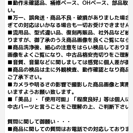
■動作未確認品、補修ベース、OHベース、部品取
い。
■万一、誤発送・商品不良・破損がありました場合
ぎての対応はいかなる場合も一切お受けできません
■流用品、型式違い品、復刻再販品、社外品など紛
りますが、御了承のうえ商品画像を良くご覧になら
■商品洗浄後、細心の注意をはらい検品しておりま
画像をよくご覧になり、中古品格安売切りをご理解
■音質、音量などに関しましては感覚に個人差が御
■商品の検品は主に外観検査、動作確認となり商品
ご了承下さい。
■カメラや明るさの影響で撮影した商品画像と実際
いますようお願い致します。
■「美品」・「使用可能」「程度良好」等は個人に
中古パーツと言うことをご理解の上、ご判断下さい
質問に関して御願い・・・
■商品に関しての質問はお電話での対応しておりま