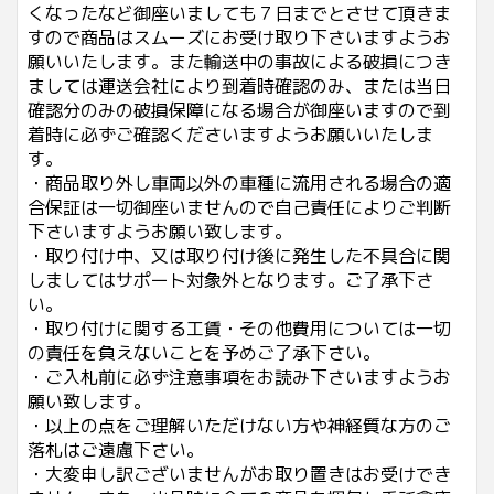
くなったなど御座いましても７日までとさせて頂きま
すので商品はスムーズにお受け取り下さいますようお
願いいたします。また輸送中の事故による破損につき
ましては運送会社により到着時確認のみ、または当日
確認分のみの破損保障になる場合が御座いますので到
着時に必ずご確認くださいますようお願いいたしま
す。
・商品取り外し車両以外の車種に流用される場合の適
合保証は一切御座いませんので自己責任によりご判断
下さいますようお願い致します。
・取り付け中、又は取り付け後に発生した不具合に関
しましてはサポート対象外となります。ご了承下さ
い。
・取り付けに関する工賃・その他費用については一切
の責任を負えないことを予めご了承下さい。
・ご入札前に必ず注意事項をお読み下さいますようお
願い致します。
・以上の点をご理解いただけない方や神経質な方のご
落札はご遠慮下さい。
・大変申し訳ございませんがお取り置きはお受けでき