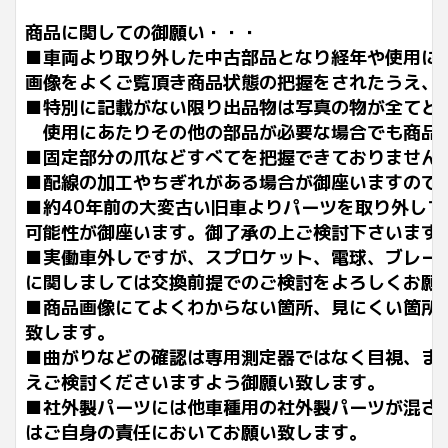
商品に関しての御願い・・・
■車両より取り外した中古部品となり経年や使用に
画像をよくご覧頂き商品状態の把握をされたうえ、
■特別に記載がない限り出品物は写真の物が全てと
使用にあたりその他の部品が必要な場合でも商品
■固定部分の爪などすべてを把握できておりません
■配線の加工やちぎれがある場合が御座いますので
■約40年前の大変古い旧車よりパーツを取り外し
可能性が御座います。御了承の上ご検討下さいます
■実働車外しですが、スプロケット、電球、ブレー
に関しましては交換前提でのご検討をよろしくお願
■商品画像にてよくわからない箇所、見にくい箇所
致します。
■曲がりなどの確認は専用測定器ではなく目視、ま
えご検討くださいますよう御願い致します。
■社外製パーツには他車種用の社外製パーツが混ざ
はご自身の責任においてお願い致します。