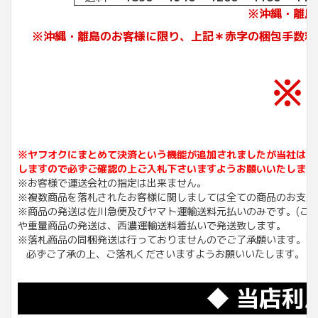
※沖縄・離島
※沖縄・離島のお客様に限り、上記＊赤字の梱包手数料
※
※ヤフオクにまとめて決済という機能が追加されましたが当社は同
しますので必ずご確認の上ご入札下さいますようお願いいたします
※お客様で運送会社の指定は出来ません。
※複数商品を落札されたお客様に関しましては全ての商品のお支払
※商品の発送は佐川急便及びヤマト運輸送料元払いのみです。(こち
や重量商品の発送は、西濃運輸送料着払いで発送致します。
※落札商品の同梱発送は行っておりませんのでご了承願います。落
必ずご了承の上、ご落札くださいますようお願いいたします。
◆ 当店利