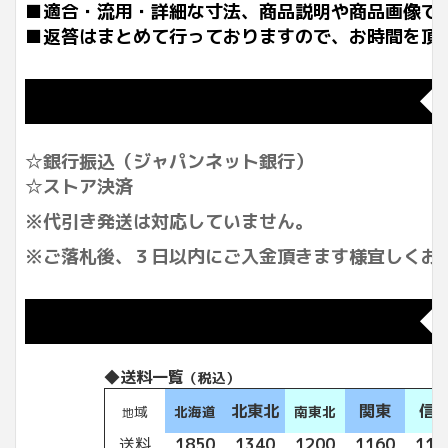
■適合・流用・詳細な寸法、商品説明や商品画像で
■返答はまとめて行っておりますので、お時間を頂
◆
☆銀行振込（ジャパンネット銀行）
☆ストア決済
※代引き発送は対応していません。
※ご落札後、３日以内にご入金頂きます様宜しくお
◆
◆送料一覧
（税込）
北東北
関東
信
域
北海道
南東北
地
送料
1850
1340
1200
1160
116