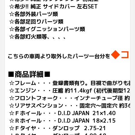
☆希少!! 純正 サイドカバー 左右SET
☆各部外装パーツ類
☆各部足回りパーツ類
☆各部イグニッションパーツ類
☆各部灯火類等、、、、
◆コ
こちらの車両より取外したパーツ一台分を
■商品詳細■
☆フレーム・・・登録書類有り。目視で曲がりも御
☆エンジン・・・圧縮 約11.4kgf (初代後期型124c
☆フロントフォーク・・・インナーチューブ径 約
☆リアサスペンション・・・固定穴～固定穴 約360
☆Ｆホイール・・・D.I.D JAPAN 21×1.40
☆Ｒホイール・・・D.I.D JAPAN 18×2.15
☆Ｆタイヤ・・・ダンロップ 2.75-21