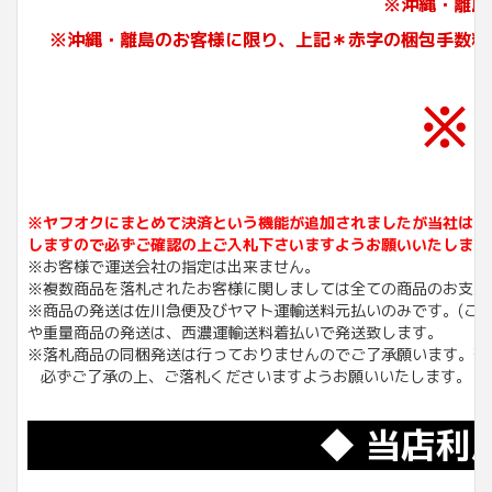
※沖縄・離島
※沖縄・離島のお客様に限り、上記＊赤字の梱包手数料
※
※ヤフオクにまとめて決済という機能が追加されましたが当社は同
しますので必ずご確認の上ご入札下さいますようお願いいたします
※お客様で運送会社の指定は出来ません。
※複数商品を落札されたお客様に関しましては全ての商品のお支払
※商品の発送は佐川急便及びヤマト運輸送料元払いのみです。(こち
や重量商品の発送は、西濃運輸送料着払いで発送致します。
※落札商品の同梱発送は行っておりませんのでご了承願います。落
必ずご了承の上、ご落札くださいますようお願いいたします。
◆ 当店利