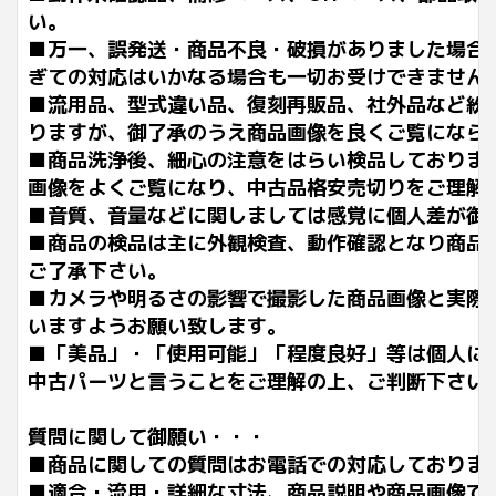
い。
■万一、誤発送・商品不良・破損がありました場合
ぎての対応はいかなる場合も一切お受けできません
■流用品、型式違い品、復刻再販品、社外品など紛
りますが、御了承のうえ商品画像を良くご覧になら
■商品洗浄後、細心の注意をはらい検品しておりま
画像をよくご覧になり、中古品格安売切りをご理解
■音質、音量などに関しましては感覚に個人差が御
■商品の検品は主に外観検査、動作確認となり商品
ご了承下さい。
■カメラや明るさの影響で撮影した商品画像と実際
いますようお願い致します。
■「美品」・「使用可能」「程度良好」等は個人に
中古パーツと言うことをご理解の上、ご判断下さい
質問に関して御願い・・・
■商品に関しての質問はお電話での対応しておりま
■適合・流用・詳細な寸法、商品説明や商品画像で