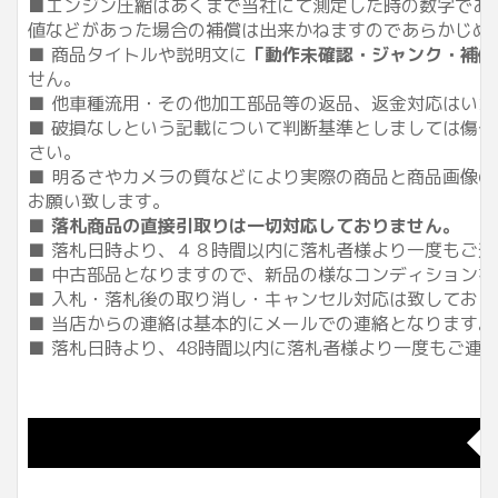
■エンジン圧縮はあくまで当社にて測定した時の数字であ
値などがあった場合の補償は出来かねますのであらかじめ
■ 商品タイトルや説明文に
「動作未確認・ジャンク・補修
せん。
■ 他車種流用・その他加工部品等の返品、返金対応はい
■ 破損なしという記載について判断基準としましては傷
さい。
■ 明るさやカメラの質などにより実際の商品と商品画像
お願い致します。
■
落札商品の直接引取りは一切対応しておりません。
■ 落札日時より、４８時間以内に落札者様より一度もご
■ 中古部品となりますので、新品の様なコンディション
■ 入札・落札後の取り消し・キャンセル対応は致してお
■ 当店からの連絡は基本的にメールでの連絡となります
■ 落札日時より、48時間以内に落札者様より一度もご
◆