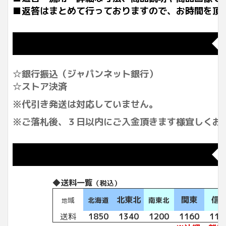
■返答はまとめて行っておりますので、お時間を頂
◆
☆銀行振込（ジャパンネット銀行）
☆ストア決済
※代引き発送は対応していません。
※ご落札後、３日以内にご入金頂きます様宜しくお
◆
◆送料一覧
（税込）
北東北
関東
信
域
北海道
南東北
地
送料
1850
1340
1200
1160
116