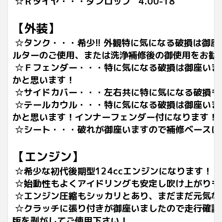
☆Ｒタイヤ・・・ダンロップ 4.00-18
【外装】
☆タンク・・・希少!! 外観特に気になる破損は御
ルターのご使用、または洗浄補修後の御使用をお勧
☆Ｆフェンダー・・・特に気になる破損は御座いま
かと思います！
☆サイドカバー・・・左右共に特に気になる破損も
☆テールカウル・・・特に気になる破損は御座いま
かと思います！インナーフェンダー付になります！
☆シート・・・破れが御座いますので補修ベースに
【エンジン】
☆希少な初代後期型124ccエンジンになります！
☆始動性もよくアイドリングも安定し吹け上がりも
☆エンジン圧縮もシッカリとあり、まだまだ元気な
☆クラッチに張り付きが御座いましたので走行確認
版を剥がしてご使用下さい！