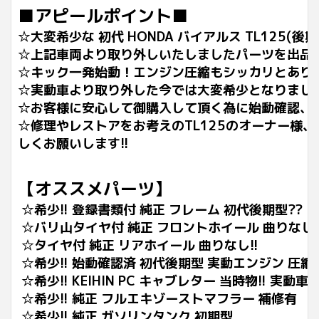
■アピールポイント■
☆大変希少な 初代 HONDA バイアルス TL125(後
☆上記車両より取り外しいたしましたパーツを出品
☆キック一発始動！エンジン圧縮もシッカリとあり
☆実動車より取り外した今では大変希少となりまし
☆お客様に安心して御購入して頂く為に始動確認、
☆修理やレストアをお考えのTL125のオーナー様
しくお願いします!!
【オススメパーツ】
☆希少!! 登録書類付 純正 フレーム 初代後期型??
☆バリ山タイヤ付 純正 フロントホイール 曲りなし!
☆タイヤ付 純正 リアホイール 曲りなし!!
☆希少!! 始動確認済 初代後期型 実動エンジン 圧縮OK!
☆希少!! KEIHIN PC キャブレター 当時物!! 実動車
☆希少!! 純正 フルエキゾーストマフラー 補修有
☆希少!! 純正 ガソリンタンク 初期型