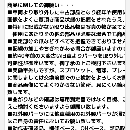
商品に関しての御願い・・・
■車両より取り外した中古部品となり経年や使用に
画像をよくご覧頂き商品状態の把握をされたうえ、
■特別に記載がない限り出品物は写真の物が全てと
使用にあたりその他の部品が必要な場合でも商品
■固定部分の爪などすべてを把握できておりません
■配線の加工やちぎれがある場合が御座いますので
■約40年前の大変古い旧車よりパーツを取り外し
可能性が御座います。御了承の上ご検討下さいます
■実働車外しですが、スプロケット、電球、ブレー
に関しましては交換前提でのご検討をよろしくお願
■商品画像にてよくわからない箇所、見にくい箇所
致します。
■曲がりなどの確認は専用測定器ではなく目視、ま
えご検討くださいますよう御願い致します。
■社外製パーツには他車種用の社外製パーツが混ざ
はご自身の責任においてお願い致します。
■動作未確認品、補修ベース、OHベース、部品取