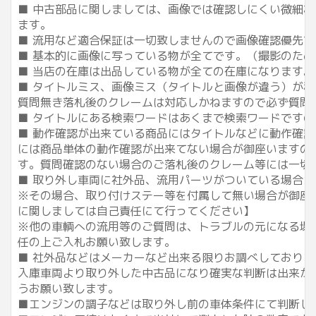
■ 中古部品に関しましては、画像では確認しにくい微細な傷
ます。
■ 流用など適合保証は一切致しませんので画像確認優先
■ 基本的に画像に写っている物が全てです。（撮影のた
■ 当店の在庫は出品している物が全ての在庫になります。
■ タイトルミス、画像ミス（タイトルと画像が違う）が
質問無き落札後のクレームは対応しかねますので必ず質問
■ タイトルにある検索ワードはあくまで検索ワードです
■ 動作確認が出来ている商品にはタイトルなどに動作確認
には商品単体の動作確認が出来てない場合が御座いますの
す。質問確認のない場合のご落札後のクレーム等には一切ご
■ 取り外し車両に社外品、流用パーツがついている場合が
※その場合、取り付けステー等を付属して無い場合が御座
に関しましては自己責任にて行ってください】
※他の車輌への流用等のご質問は、トラブルの元になる場
任の上ご入札お願い致します。
■ 社外品などはメーカーなど出来る限りお調べしており
入庫車両より取り外した中古品になり確実な判断は出来か
うお願い致します。
■エンジンの調子などは取り外し前の車体条件にて判断し