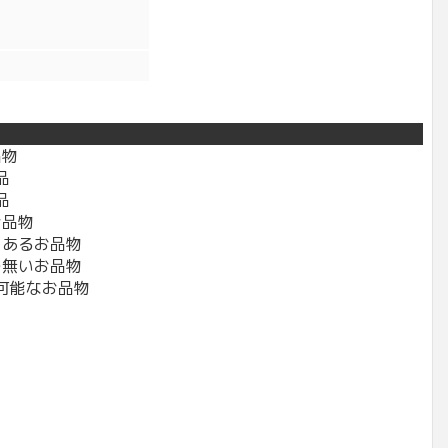
品物
品
品
お品物
々あるお品物
の無いお品物
可能なお品物