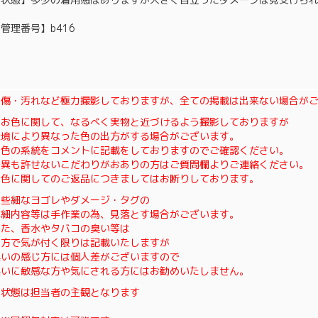
管理番号】b416
※傷・汚れなど極力撮影しておりますが、全ての掲載は出来ない場合が
※お色に関して、なるべく実物と近づけるよう撮影しておりますが
環境により異なった色の出方がする場合がございます。
お色の系統をコメントに記載をしておりますのでご確認ください。
差異も許せないこだわりがおありの方はご質問欄よりご連絡ください。
お色に関してのご返品につきましてはお断りしております。
※些細なヨゴレやダメージ・タグの
詳細内容等は手作業の為、見落とす場合がございます。
また、香水やタバコの臭い等は
当方で気が付く限りは記載いたしますが
臭いの感じ方には個人差がございますので
臭いに敏感な方や気にされる方にはお勧めいたしません。
※状態は担当者の主観となります