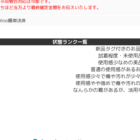
※※同梱包対応は可能です。
のちほど当方より最終確定金額をお伝えいたします。
ahoo簡単決済
状態ランク一覧
新品タグ付きのお
試着程度・未使用
使用感少なめの美
普通の使用感がある
使用感少々で傷や汚れが少
使用感やや強めで傷や汚れ
なんらかの難があるが、活用