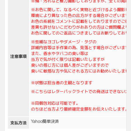
※傷・汚れなど極力撮影しておりますが、全ての掲載
※お色に関して、なるべく実物と近づけるよう撮影し
環境により異なった色の出方がする場合がございます
お色の系統をコメントに記載をしておりますのでご確
差異も許せないこだわりがおありの方はご質問欄より
お色に関してのご返品につきましてはお断りしており
※些細なヨゴレやダメージ・タグの
詳細内容等は手作業の為、見落とす場合がございます
また、香水やタバコの臭い等は
注意事項
当方で気が付く限りは記載いたしますが
臭いの感じ方には個人差がございますので
臭いに敏感な方や気にされる方にはお勧めいたしませ
※状態は担当者の主観となります
※こちらはレターパックライトでの発送はできない大
※同梱包対応は可能です。
のちほど当方より最終確定金額をお伝えいたします。
Yahoo簡単決済
支払方法