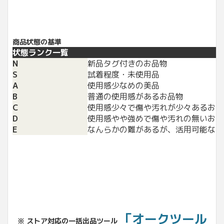
商品状態の基準
状態ランク一覧
N
新品タグ付きのお品物
S
試着程度・未使用品
A
使用感少なめの美品
B
普通の使用感があるお品物
C
使用感少々で傷や汚れが少々あるお品
D
使用感やや強めで傷や汚れの無いお品
E
なんらかの難があるが、活用可能なお
「オークツール
※ ストア対応の一括出品ツール