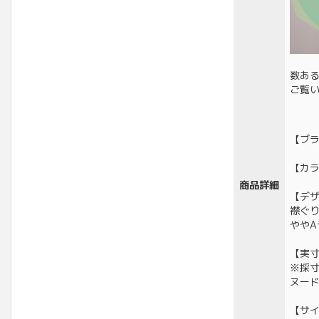
数あ
ご覧
【ブラ
【カ
商品詳細
【デ
襟ぐ
やや
【実寸
※採
ヌー
【サイ