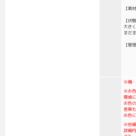
【素材
【状
大き
まだ
【管理
※傷
※お
環境
お色
差異
お色
※些
詳細