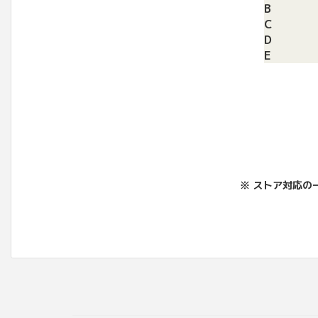
B
C
D
E
※ ストア対応の