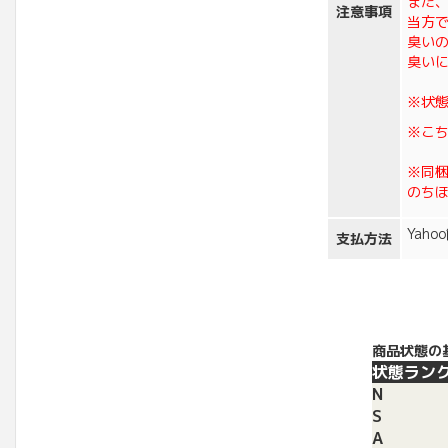
また
注意事項
当方
臭い
臭い
※状
※こ
※同
のち
Yah
支払方法
商品状態の
状態ラン
N
S
A