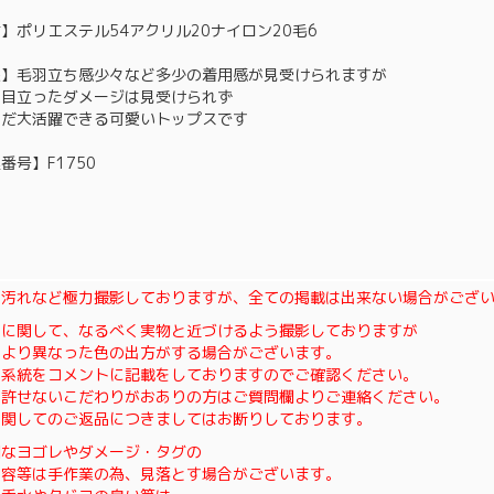
】ポリエステル54アクリル20ナイロン20毛6
態】毛羽立ち感少々など多少の着用感が見受けられますが
く目立ったダメージは見受けられず
まだ大活躍できる可愛いトップスです
番号】F1750
・汚れなど極力撮影しておりますが、全ての掲載は出来ない場合がござ
色に関して、なるべく実物と近づけるよう撮影しておりますが
により異なった色の出方がする場合がございます。
の系統をコメントに記載をしておりますのでご確認ください。
も許せないこだわりがおありの方はご質問欄よりご連絡ください。
に関してのご返品につきましてはお断りしております。
細なヨゴレやダメージ・タグの
内容等は手作業の為、見落とす場合がございます。