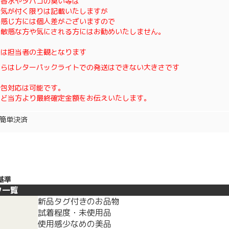
、香水やタバコの臭い等は
で気が付く限りは記載いたしますが
の感じ方には個人差がございますので
に敏感な方や気にされる方にはお勧めいたしません。
態は担当者の主観となります
ちらはレターパックライトでの発送はできない大きさです
梱包対応は可能です。
ほど当方より最終確定金額をお伝えいたします。
oo簡単決済
基準
ク一覧
新品タグ付きのお品物
試着程度・未使用品
使用感少なめの美品