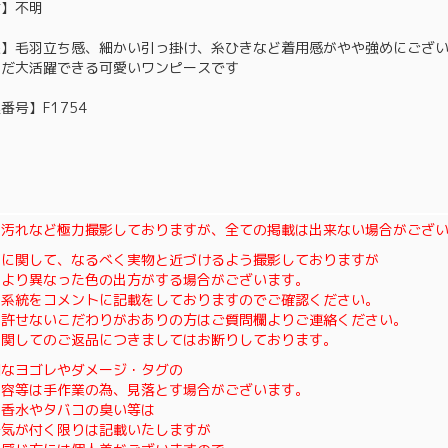
材】不明
態】毛羽立ち感、細かい引っ掛け、糸ひきなど着用感がやや強めにござ
まだ大活躍できる可愛いワンピースです
番号】F1754
・汚れなど極力撮影しておりますが、全ての掲載は出来ない場合がござ
色に関して、なるべく実物と近づけるよう撮影しておりますが
により異なった色の出方がする場合がございます。
の系統をコメントに記載をしておりますのでご確認ください。
も許せないこだわりがおありの方はご質問欄よりご連絡ください。
に関してのご返品につきましてはお断りしております。
細なヨゴレやダメージ・タグの
内容等は手作業の為、見落とす場合がございます。
、香水やタバコの臭い等は
で気が付く限りは記載いたしますが