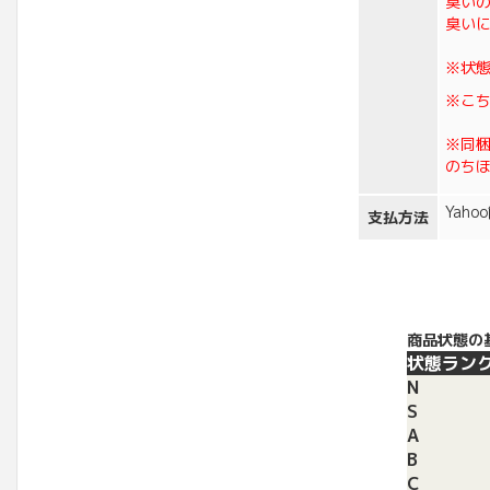
臭い
臭い
※状
※こ
※同
のち
Yah
支払方法
商品状態の
状態ラン
N
S
A
B
C