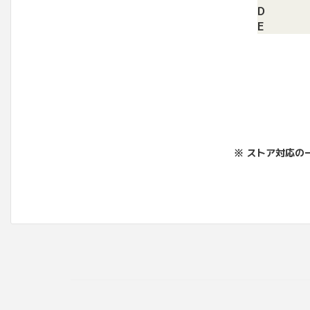
D
E
※ ストア対応の