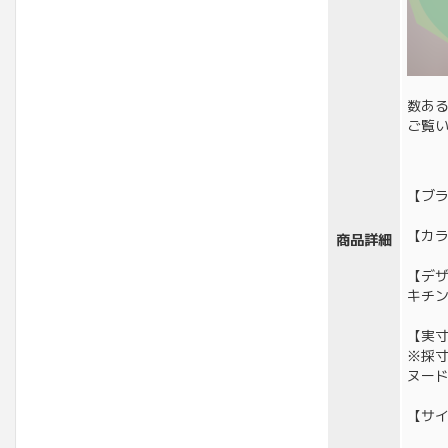
数あ
ご覧
【ブ
【カ
商品詳細
【デ
キチ
【実寸
※採
ヌー
【サイ