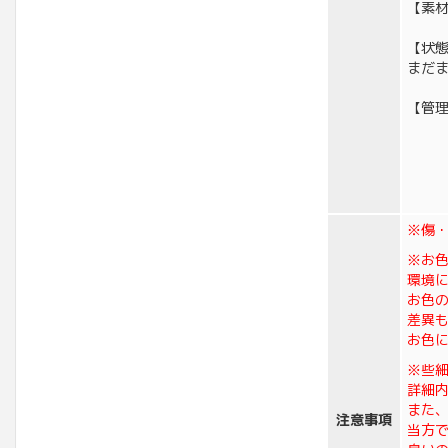
【素
【状
まだ
【管理
※傷
※お
環境
お色
差異
お色
※些
詳細
また
注意事項
当方