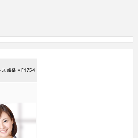
 紺系 ＊F1754