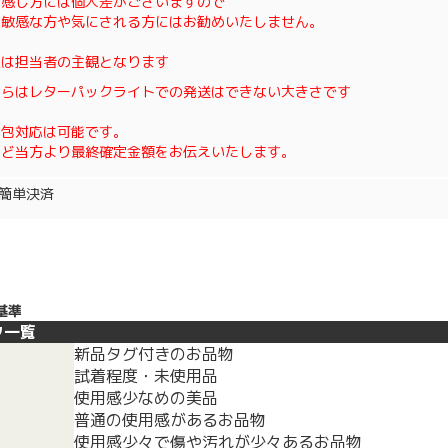
の感じ方には個人差がございますので
に敏感な方や気にされる方にはお勧めいたしません。
態は担当者の主観となります
ちらはレターパックライトでの発送はできない大きさです
梱包対応は可能です。
ほど当方より最終確定金額をお伝えいたします。
oo簡単決済
基準
ク一覧
新品タグ付きのお品物
試着程度・未使用品
使用感少なめの美品
普通の使用感があるお品物
使用感少々で傷や汚れが少々あるお品物