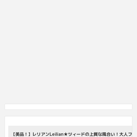
【美品！】レリアンLeilian★ツィードの上質な風合い！大人