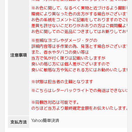
※お色に関して、なるべく実物と近づけるよう撮影し
環境により異なった色の出方がする場合がございます
お色の系統をコメントに記載をしておりますのでご確
差異も許せないこだわりがおありの方はご質問欄より
お色に関してのご返品につきましてはお断りしており
※些細なヨゴレやダメージ・タグの
詳細内容等は手作業の為、見落とす場合がございます
また、香水やタバコの臭い等は
注意事項
当方で気が付く限りは記載いたしますが
臭いの感じ方には個人差がございますので
臭いに敏感な方や気にされる方にはお勧めいたしませ
※状態は担当者の主観となります
※こちらはレターパックライトでの発送はできない大
※同梱包対応は可能です。
のちほど当方より最終確定金額をお伝えいたします。
Yahoo簡単決済
支払方法