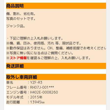
商品説明
傷、割れ、劣化有。
写真のセットです。
ジャンク品。
・下記ご理解の上入札お願いします。
※傷、錆、凹み、使用感、汚れ 等、現状品です。
※動作保証はありません。OH、整備、補修前提でお考えください
※写真に無い気になる点はご質問ください。
※
ストア情報
を確認＆ご理解の上、入札お願いします。
発送詳細
取外し車両詳細
車名 ：YZF-R3
フレーム番号：RH07J-001***
エンジン番号：H402E-0008260
モデル年式 ：2015年
走行距離 ：13945㎞