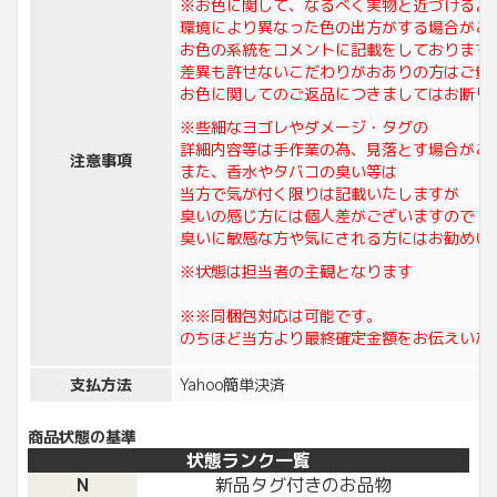
※お色に関して、なるべく実物と近づけるよ
環境により異なった色の出方がする場合がご
お色の系統をコメントに記載をしております
差異も許せないこだわりがおありの方はご質
お色に関してのご返品につきましてはお断り
※些細なヨゴレやダメージ・タグの
詳細内容等は手作業の為、見落とす場合がご
注意事項
また、香水やタバコの臭い等は
当方で気が付く限りは記載いたしますが
臭いの感じ方には個人差がございますので
臭いに敏感な方や気にされる方にはお勧めい
※状態は担当者の主観となります
※※同梱包対応は可能です。
のちほど当方より最終確定金額をお伝えいた
支払方法
Yahoo簡単決済
商品状態の基準
状態ランク一覧
N
新品タグ付きのお品物