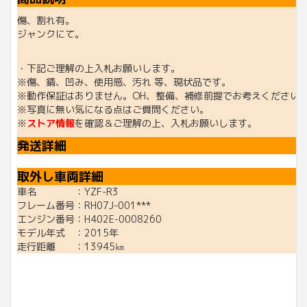
傷、割れ有。
ジャンクにて。
・下記ご理解の上入札お願いします。
※傷、錆、凹み、使用感、汚れ 等、現状品です。
※動作保証はありません。OH、整備、補修前提でお考えください
※写真に無い気になる点はご質問ください。
※
ストア情報
を確認＆ご理解の上、入札お願いします。
発送詳細
取外し車両詳細
車名 ：YZF-R3
フレーム番号：RH07J-001***
エンジン番号：H402E-0008260
モデル年式 ：2015年
走行距離 ：13945㎞