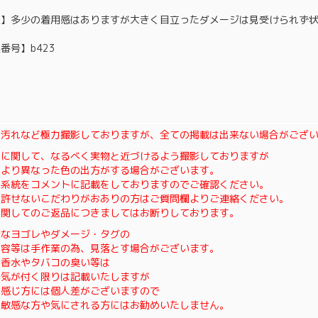
態】多少の着用感はありますが大きく目立ったダメージは見受けられず
番号】b423
・汚れなど極力撮影しておりますが、全ての掲載は出来ない場合がござ
色に関して、なるべく実物と近づけるよう撮影しておりますが
により異なった色の出方がする場合がございます。
の系統をコメントに記載をしておりますのでご確認ください。
も許せないこだわりがおありの方はご質問欄よりご連絡ください。
に関してのご返品につきましてはお断りしております。
細なヨゴレやダメージ・タグの
内容等は手作業の為、見落とす場合がございます。
、香水やタバコの臭い等は
で気が付く限りは記載いたしますが
の感じ方には個人差がございますので
に敏感な方や気にされる方にはお勧めいたしません。