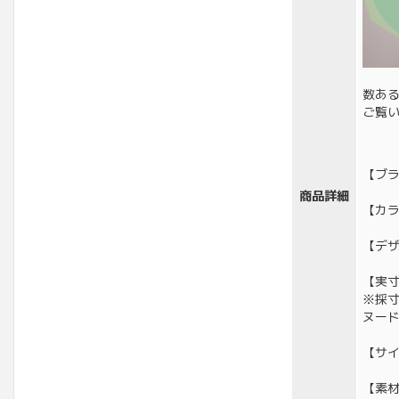
数あ
ご覧
【ブ
商品詳細
【カ
【デ
【実寸
※採
ヌー
【サイ
【素材