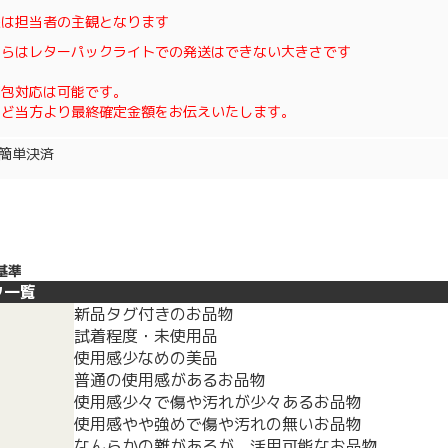
態は担当者の主観となります
ちらはレターパックライトでの発送はできない大きさです
梱包対応は可能です。
ほど当方より最終確定金額をお伝えいたします。
oo簡単決済
基準
ク一覧
新品タグ付きのお品物
試着程度・未使用品
使用感少なめの美品
普通の使用感があるお品物
使用感少々で傷や汚れが少々あるお品物
使用感やや強めで傷や汚れの無いお品物
なんらかの難があるが、活用可能なお品物