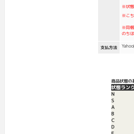
※状
※こ
※同
のち
Yah
支払方法
商品状態の
状態ラン
N
S
A
B
C
D
E