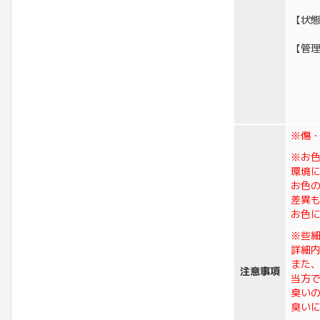
【状
【管理
※傷
※お
環境
お色
差異
お色
※些
詳細
また
注意事項
当方
臭い
臭い