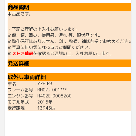
商品説明
中古品です。
・下記ご理解の上入札お願いします。
※傷、錆、凹み、使用感、汚れ 等、現状品です。
※動作保証はありません。OH、整備、補修前提でお考えください
※写真に無い気になる点はご質問ください。
※
ストア情報
を確認＆ご理解の上、入札お願いします。
発送詳細
取外し車両詳細
車名 ：YZF-R3
フレーム番号：RH07J-001***
エンジン番号：H402E-0008260
モデル年式 ：2015年
走行距離 ：13945㎞