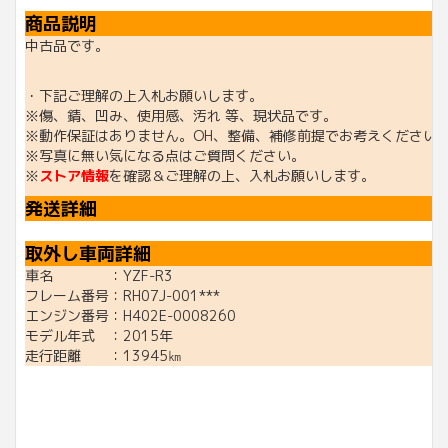
商品説明
中古品です。
・下記ご理解の上入札お願いします。
※傷、錆、凹み、使用感、汚れ 等、現状品です。
※動作保証はありません。OH、整備、補修前提でお考えください
※写真に無い気になる点はご質問ください。
※
ストア情報
を確認＆ご理解の上、入札お願いします。
発送詳細
取外し車両詳細
車名 ：YZF-R3
フレーム番号：RH07J-001***
エンジン番号：H402E-0008260
モデル年式 ：2015年
走行距離 ：13945㎞