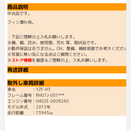
商品説明
中古品です。
フィン潰れ有。
・下記ご理解の上入札お願いします。
※傷、錆、凹み、使用感、汚れ 等、現状品です。
※動作保証はありません。OH、整備、補修前提でお考えください
※写真に無い気になる点はご質問ください。
※
ストア情報
を確認＆ご理解の上、入札お願いします。
発送詳細
取外し車両詳細
車名 ：YZF-R3
フレーム番号：RH07J-001***
エンジン番号：H402E-0008260
モデル年式 ：2015年
走行距離 ：13945㎞