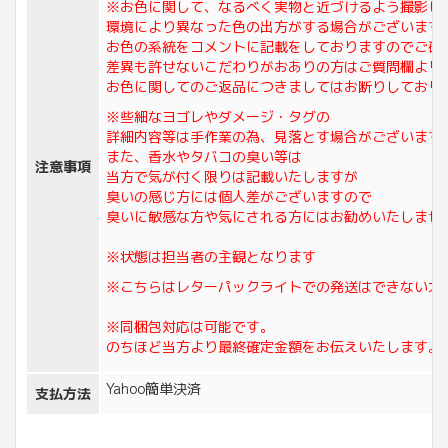
※お色に関して、なるべく実物と近づけるよう撮影し
環境により異なった色の出方がする場合がございます
お色の系統をコメントに記載をしておりますのでご確
差異も許せないこだわりがおありの方はご質問欄より
お色に関してのご返品につきましてはお断りしており
※些細なヨゴレやダメージ・タグの
詳細内容等は手作業の為、見落とす場合がございます
また、香水やタバコの臭い等は
注意事項
当方で気が付く限りは記載いたしますが
臭いの感じ方には個人差がございますので
臭いに敏感な方や気にされる方にはお勧めいたしませ
※状態は担当者の主観となります
※こちらはレターパックライトでの発送はできない大
※同梱包対応は可能です。
のちほど当方より最終確定金額をお伝えいたします。
Yahoo簡単決済
支払方法