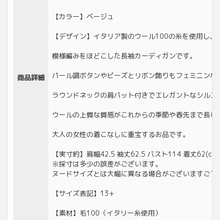
【カラー】ベージュ
【デザイン】イタリア製のウール100の糸を使用し、
模様編みをほどこした長袖カーディガンです。
パール調ボタンやビーズとリボン飾りもフェミニンな
商品詳細
ラウンドネックの肩パット付きでエレガントなシルエ
ウールの上質な質感がこれからの季節や春先まで長い
大人の女性の着こなしに重宝するお品です。
【実寸約】肩幅42.5 袖丈62.5 バスト114 着丈62(cm)
※採寸は多少の誤差がございます。
ヌードサイズとは大幅に異なる場合がございますご了
【サイズ表記】13+
【素材】毛100（イタリー糸使用）