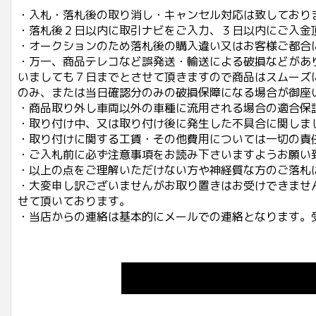
・入札・落札後の取り消し・キャンセル対応は致しており
・落札後２日以内に取引ナビをご入力、３日以内にご入金
・オークションのため落札後の購入違い又はお客様ご都合
・万一、商品テレコなど誤発送・輸送による破損などがあ
いましても７日までとさせて頂きますので商品はスムーズ
のみ、または当日確認分のみの破損保障になる場合が御座
・商品取り外し車両以外の車種に流用される場合の適合保
・取り付け中、又は取り付け後に発生した不具合に関しま
・取り付けに関する工賃・その他費用については一切の責
・ご入札前に必ず注意事項をお読み下さいますようお願い
・以上の点をご理解いただけない方や神経質な方のご落札
・大変申し訳ございませんがお取り置きはお受けできませ
せて頂いております。
・当店からの連絡は基本的にメールでの連絡となります。