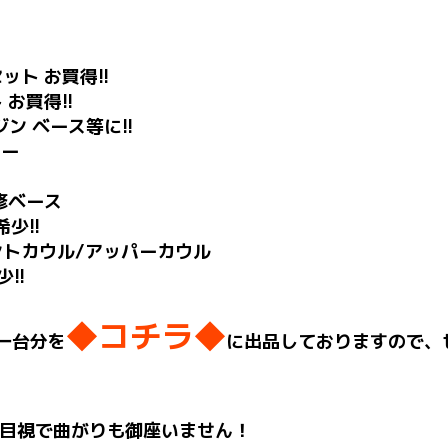
ット お買得!!
 お買得!!
ン ベース等に!!
バー
補修ベース
少!!
ントカウル/アッパーカウル
少!!
◆コチラ◆
一台分を
に出品しておりますので、
目視で曲がりも御座いません！