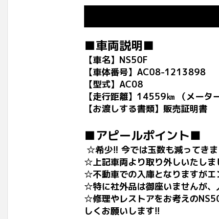
■車両説明■
【車名】NS50F
【車体番号】AC08-1213898
【型式】AC08
【走行距離】14559㎞ （メータ
【お渡しする書類】販売証明書
■アピールポイント■
☆希少!! 今では玉数も減ってきまし
☆上記車両より取り外しいたしま
☆不動車での入庫となりますがエ
☆特に社外品は御座いませんが、
☆修理やレストアをお考えのNS
しくお願いします!!