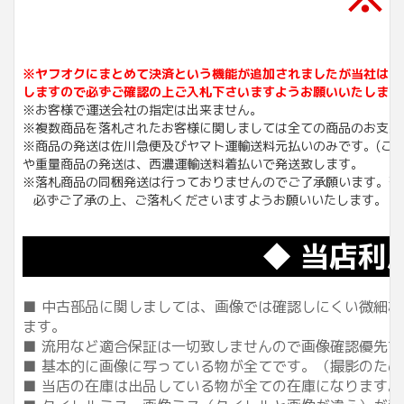
※ヤフオクにまとめて決済という機能が追加されましたが当社は同
しますので必ずご確認の上ご入札下さいますようお願いいたします
※お客様で運送会社の指定は出来ません。
※複数商品を落札されたお客様に関しましては全ての商品のお支払
※商品の発送は佐川急便及びヤマト運輸送料元払いのみです。(こち
や重量商品の発送は、西濃運輸送料着払いで発送致します。
※落札商品の同梱発送は行っておりませんのでご了承願います。落
必ずご了承の上、ご落札くださいますようお願いいたします。
◆ 当店利
■ 中古部品に関しましては、画像では確認しにくい微細な傷
ます。
■ 流用など適合保証は一切致しませんので画像確認優先
■ 基本的に画像に写っている物が全てです。（撮影のた
■ 当店の在庫は出品している物が全ての在庫になります。