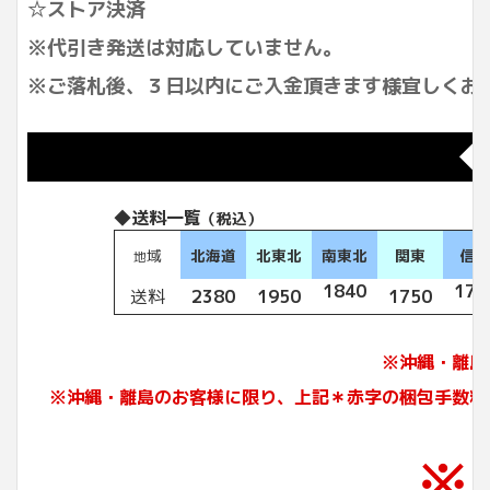
☆ストア決済
※代引き発送は対応していません。
※ご落札後、３日以内にご入金頂きます様宜しくお
◆
◆送料一覧
（税込）
域
北海道
北東北
南東北
関東
信
地
1840
175
送料
2380
1950
1750
※沖縄・離島
※沖縄・離島のお客様に限り、上記＊赤字の梱包手数料
※