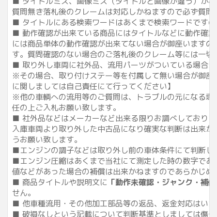
■ タイトルミス、画像ミス（タイトルと画像が違う）が
質問無き落札後のクレームは対応しかねますので必ず質問
■ タイトルにある検索ワードはあくまで検索ワードです
■ 動作確認が出来ている商品にはタイトルなどに動作確認
には商品単体の動作確認が出来てない場合が御座いますの
す。質問確認のない場合のご落札後のクレーム等には一切ご
■ 取り外し車両に社外品、流用パーツがついている場合が
※その場合、取り付けステー等を付属して無い場合が御座
に関しましては自己責任にて行ってください】
※他の車輌への流用等のご質問は、トラブルの元になる場
任の上ご入札お願い致します。
■ 社外品などはメーカーなど出来る限りお調べしており
入庫車両より取り外した中古品になり確実な判断は出来か
うお願い致します。
■エンジンの調子などは取り外し前の車体条件にて判断し
■エンジン圧縮はあくまで当社にて測定した時の数字であ
値などがあった場合の補償は出来かねますのであらかじめ
■ 商品タイトルや説明文に
「動作未確認・ジャンク・補修
せん。
■ 他車種流用・その他加工部品等の返品、返金対応はい
■ 破損なしという記載について判断基準としましては傷