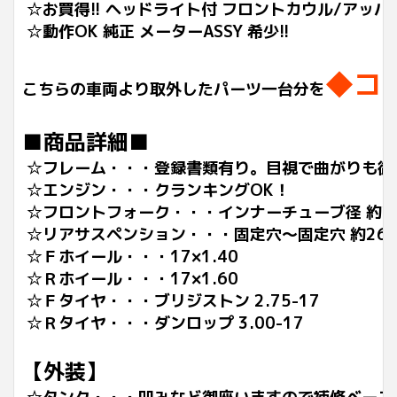
☆お買得!! ヘッドライト付 フロントカウル/アッパ
☆動作OK 純正 メーターASSY 希少!!
◆コ
こちらの車両より取外したパーツ一台分を
■商品詳細■
☆フレーム・・・登録書類有り。目視で曲がりも御
☆エンジン・・・クランキングOK！
☆フロントフォーク・・・インナーチューブ径 約29
☆リアサスペンション・・・固定穴～固定穴 約260
☆Ｆホイール・・・17×1.40
☆Ｒホイール・・・17×1.60
☆Ｆタイヤ・・・ブリジストン 2.75-17
☆Ｒタイヤ・・・ダンロップ 3.00-17
【外装】