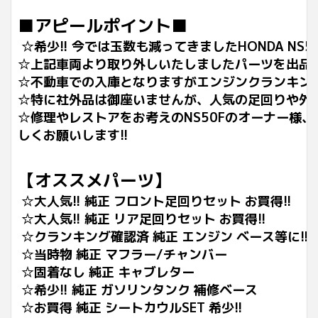
■アピールポイント■
☆希少!! 今では玉数も減ってきましたHONDA NS
☆上記車両より取り外しいたしましたパーツを出品
☆不動車での入庫となりますがエンジンクランキン
☆特に社外品は御座いませんが、人気の足回りや外
☆修理やレストアをお考えのNS50Fのオーナー様
しくお願いします!!
【オススメパーツ】
☆大人気!! 純正 フロント足回りセット お買得!!
☆大人気!! 純正 リア足回りセット お買得!!
☆クランキング確認済 純正 エンジン ベース等に!!
☆当時物 純正 マフラー/チャンバー
☆固着なし 純正 キャブレター
☆希少!! 純正 ガソリンタンク 補修ベース
☆お買得 純正 シートカウルSET 希少!!