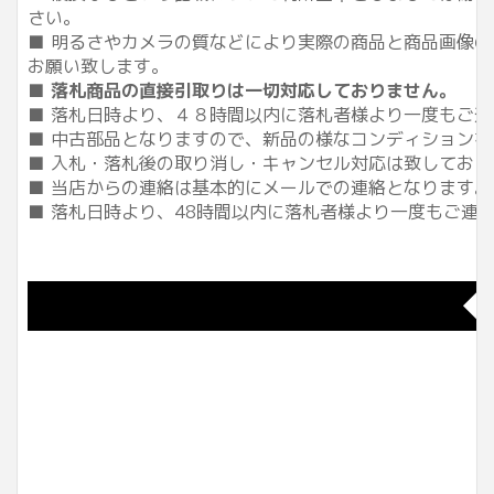
さい。
■ 明るさやカメラの質などにより実際の商品と商品画像
お願い致します。
■
落札商品の直接引取りは一切対応しておりません。
■ 落札日時より、４８時間以内に落札者様より一度もご
■ 中古部品となりますので、新品の様なコンディション
■ 入札・落札後の取り消し・キャンセル対応は致してお
■ 当店からの連絡は基本的にメールでの連絡となります
■ 落札日時より、48時間以内に落札者様より一度もご
◆