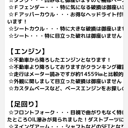
☆タンク・・・凹みなど御座いますので補修ベース
☆Ｆフェンダー・・・特に気になる破損は御座いま
☆Ｆアッパーカウル・・・お得なヘッドライト付!!
います！
☆シートカウル・・・特に大きな破損は御座いませ
☆シート・・・特に目立った破れは御座いません
【エンジン】
☆不動車から降ろしたエンジンとなります！
☆不動車より降ろしておりますがクランキング確認
☆走行はメーター読みですが約14559㎞と比較的
☆外観に関しまして目立った破損は御座いません！
☆カスタムベースなど、ベースエンジンをお探しの
【足回り】
☆フロントフォーク・・・目視で曲がりもなく特に
たところOIL滲みが見られました！ダストブーツ
☆スイングアーム・・・シャフトなどのSETとな