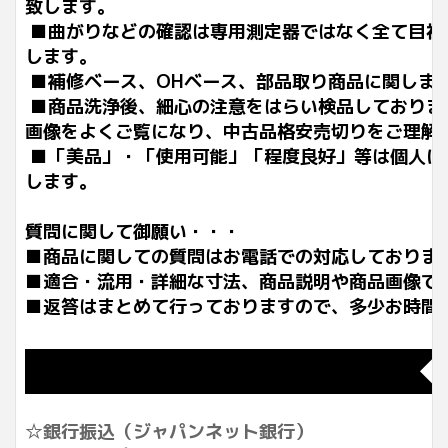
致します。
■曲がりなどの確認は専用測定器ではなく全て目視
します。
■補修ベース、OHベース、部品取り商品に関しま
■商品洗浄後、細心の注意をはらい検品しておりま
画像をよくご覧になり、中古品格安売切りをご理解
■「美品」・「使用可能」「程度良好」等は個人に
します。
質問に関して御願い・・・
■商品に関しての質問はお電話での対応しておりま
■適合・流用・詳細な寸法、商品説明や商品画像で
■返答はまとめて行っておりますので、多少お時間
◆
☆銀行振込（ジャパンネット銀行）