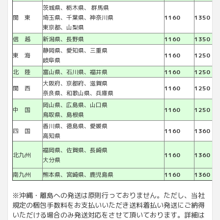
茨城県、栃木県、 群馬県
関 東
埼玉県、千葉県、神奈川県
1160
1350
東京都、山梨県
信 越
新潟県、長野県
1160
1350
静岡県、愛知県、三重県
東 海
1160
1250
岐阜県
北 陸
富山県、石川県、福井県
1160
1250
大阪府、京都府、滋賀県
関 西
1160
1250
奈良県、和歌山県、兵庫県
岡山県、広島県、山口県
中 国
1160
1250
鳥取県、島根県
香川県、徳島県、愛媛県
四 国
1160
1360
高知県
福岡県、佐賀県、長崎県
北九州
1160
1360
大分県
南九州
熊本県、宮崎県、鹿児島県
1160
1360
※沖縄・離島への発送は原則行っておりません。ただし、当社
規定の梱包手数料をお支払いいただき送料着払い発送にご納得
いただける場合のみ発送対応をさせて頂いております。詳細は