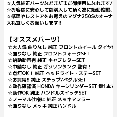
☆人気純正パーツなどまだまだ御使用になれますパ
☆お客様に安心して御購入して頂く為に始動確認、圧
☆修理やレストアをお考えのマグナ250Sのオーナ
入札宜しくお願いします!!
【オススメパーツ】
☆大人気 曲りなし 純正 フロントホイール タイヤ付
☆曲りなし 純正 フロントフォークSET
☆始動動画有 純正 キャブレターSET
☆中錆なし 純正 ガソリンタンク 艶有！
☆点灯OK！ 純正 ヘッドライト・ステーSET
☆お買得!! 純正 ステップ/ペダルSET
☆動作確認済 HONDA キーシリンダーSET 鍵1本で
☆動作OK 純正 ハンドルスイッチSET
☆ノーマル仕様に 純正 メッキマフラー
☆曲りなし メッキ 純正ハンドル