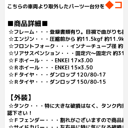
◆コ
こちらの車両より取外したパーツ一台分を
■商品詳細■
☆フレーム・・・登録書類有り。目視で曲がりも御
☆エンジン・・・圧縮前から 約11.5kgf 約11.9k
☆フロントフォーク・・・インナーチューブ径 約41
☆リアサスペンション・・・固定穴～固定穴 約310
☆Ｆホイール・・・ENKEI
17×3.00
☆Ｒホイール・・・ENKEI 15×3.50
☆Ｆタイヤ・・・ダンロップ 120/80-17
☆Ｒタイヤ・・・ダンロップ 150/80-15
【外装】
☆タンク・・・特に大きな破損はなく、タンク内見
認下さい！
☆Ｆフェンダー・・・割れがございますので商品画
☆サイドカバー・・・左右共に特に気になる破損も