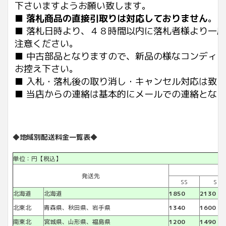
下さいますようお願い致します。
■
落札商品の直接引取りは対応しておりません
。
■ 落札日時より、４８時間以内に落札者様より一
注意ください。
■ 中古部品となりますので、新品の様なコンディ
お控え下さい。
■ 入札・落札後の取り消し・キャンセル対応は致
■ 当店からの連絡は基本的にメールでの連絡とな
◆地域別配送料金一覧表◆
単位：円【税込】
発送先
SS
S
北海道
北海道
1850
2130
北東北
青森県、秋田県、岩手県
1340
1600
南東北
宮城県、山形県、福島県
1200
1490