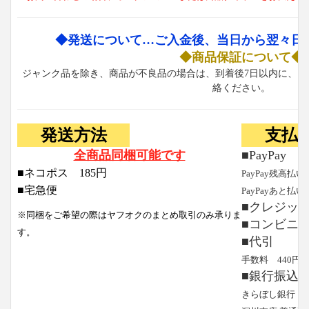
◆発送について…ご入金後、当日から翌々日
◆商品保証について◆
ジャンク品を除き、商品が不良品の場合は、到着後7日以内に、お
絡ください。
発送方法
支払
全商品同梱可能です
■PayPay
■ネコポス 185円
PayPay残高払い
■宅急便
PayPayあと払い
■クレジッ
※同梱をご希望の際はヤフオクのまとめ取引のみ承りま
■コンビニ
す。
■代引
手数料 440円
■銀行振込
きらぼし銀行