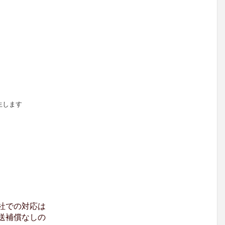
生します
社での対応は
送補償なしの