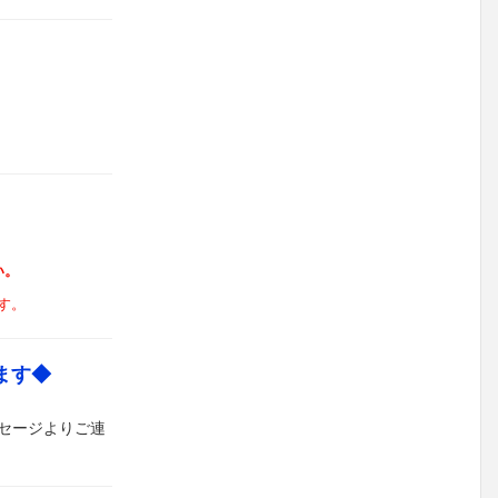
い。
す。
ます◆
セージよりご連