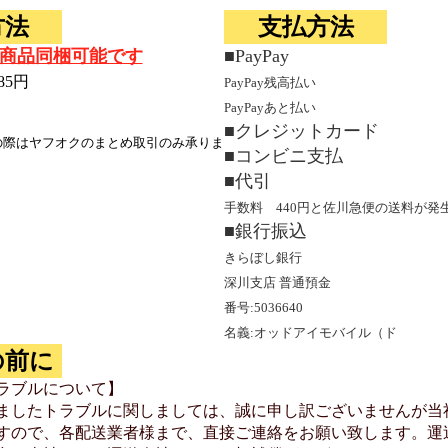
方法
支払方法
商品同梱可能です
■PayPay
85円
PayPay残高払い
PayPayあと払い
■クレジットカード
の際はヤフオクのまとめ取引のみ承りま
■コンビニ支払
■代引
手数料 440円と佐川急便の送料が発
■銀行振込
きらぼし銀行
深川支店 普通預金
番号:5036640
名義:オッドアイモバイル（ド
の前に
ラブルについて】
ましたトラブルに関しましては、誠に申し訳ございませんが当
すので、各配送業者様まで、直接ご連絡をお願い致します。運