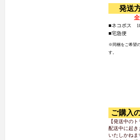
発送
全
■ネコポス 1
■宅急便
※同梱をご希望
す。
ご購入
【発送中のト
配送中に起き
いたしかねま