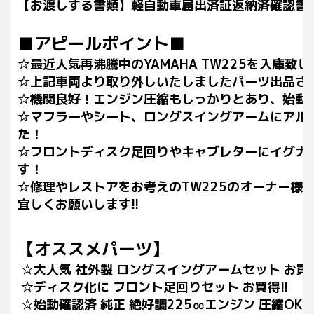
【お渡しする書類】軽自動車届出済証返納済確認書
■アピールポイント■
☆最近人気再沸騰中のYAMAHA TW225を入庫致
☆上記車両より取り外しいたしましたパーツ出品さ
☆機関良好！エンジン圧縮もしっかりとあり、始動
☆マフラーやシート、ロングスイングアームにアル
た！
☆フロントディスク足回りやキャブレターにイグナ
す！
☆修理やレストアをお考えのTW225のオーナー様
宜しくお願いします!!
【オススメパーツ】
☆大人気 社外製 ロングスイングアームセット お買得
☆ディスク化に フロント足回りセット お買得!!
☆始動確認済 純正 絶好調225㏄エンジン 圧縮OK!!