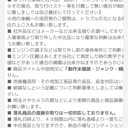
※その場合、取り付けステー等を付属して無い場合が御座
に関しましては自己責任にて行ってください】
※他の車輌への流用等のご質問は、トラブルの元になる場
任の上ご入札お願い致します。
■ 社外品などはメーカーなど出来る限りお調べしており
入庫車両より取り外した中古品になり確実な判断は出来か
うお願い致します。
■エンジンの調子などは取り外し前の車体条件にて判断し
■エンジン圧縮はあくまで当社にて測定した時の数字であ
値などがあった場合の補償は出来かねますのであらかじめ
■ 商品タイトルや説明文に
「動作未確認・ジャンク・補修
せん。
■ 他車種流用・その他加工部品等の返品、返金対応はい
■ 破損なしという記載について判断基準としましては傷
さい。
■ 明るさやカメラの質などにより実際の商品と商品画像
お願い致します。
■
落札商品の直接引取りは一切対応しておりません。
■ 落札日時より、４８時間以内に落札者様より一度もご
■ 中古部品となりますので、新品の様なコンディション