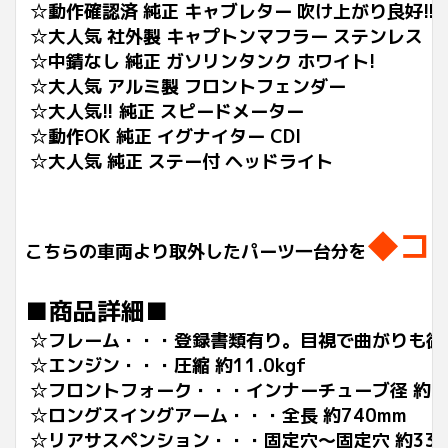
☆動作確認済 純正 キャブレター 吹け上がり良好!!
☆大人気 社外製 キャプトンマフラー ステンレス
☆中錆なし 純正 ガソリンタンク ホワイト!
☆大人気 アルミ製 フロントフェンダー
☆大人気!! 純正 スピードメーター
☆動作OK 純正 イグナイター CDI
☆大人気 純正 ステー付 ヘッドライト
◆コ
こちらの車両より取外したパーツ一台分を
■商品詳細■
☆フレーム・・・登録書類有り。目視で曲がりも御
☆エンジン・・・圧縮 約11.0kgf
☆フロントフォーク・・・インナーチューブ径 約33
☆ロングスイングアーム・・・全長 約740mm
☆リアサスペンション・・・固定穴～固定穴 約335