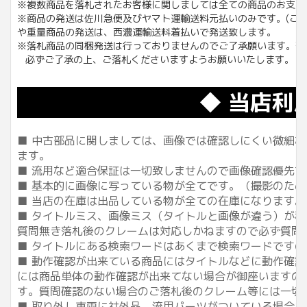
※複数商品を落札されたお客様に関しましては全ての商品のお支払
※商品の発送は佐川急便及びヤマト運輸送料元払いのみです。(こち
や重量商品の発送は、西濃運輸送料着払いで発送致します。
※落札商品の同梱発送は行っておりませんのでご了承願います。落
必ずご了承の上、ご落札くださいますようお願いいたします。
◆ 当店利
■ 中古部品に関しましては、画像では確認しにくい微細な傷
ます。
■ 流用など適合保証は一切致しませんので画像確認優先
■ 基本的に画像に写っている物が全てです。（撮影のた
■ 当店の在庫は出品している物が全ての在庫になります。
■ タイトルミス、画像ミス（タイトルと画像が違う）が
質問無き落札後のクレームは対応しかねますので必ず質問
■ タイトルにある検索ワードはあくまで検索ワードです
■ 動作確認が出来ている商品にはタイトルなどに動作確認
には商品単体の動作確認が出来てない場合が御座いますの
す。質問確認のない場合のご落札後のクレーム等には一切ご
■ 取り外し車両に社外品、流用パーツがついている場合が