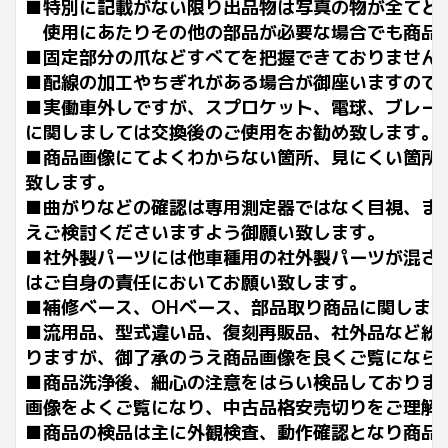
■特別に記載がない限り出品物は写真の物が全てと
使用にあたりその他の部品が必要な場合でも商品
■固定部分の爪などすべてを把握できておりません
■配線の加工やちぎれがある場合が御座いますので
■実働車外しですが、スプロケット、電球、ブレー
に関しましては交換後のご使用をお勧め致します。
■商品画像にてよくわからない箇所、見にくい箇所
致します。
■曲がりなどの確認は専用測定器ではなく目視、ま
えご検討くださいますよう御願い致します。
■社外製パーツには他車種用の社外製パーツが混ざ
はご自身の責任においてお願い致します。
■補修ベース、OHベース、部品取り商品に関しま
■流用品、型式違い品、復刻再販品、社外品など紛
りますが、御了承のうえ商品画像を良くご覧になら
■商品洗浄後、細心の注意をはらい検品しておりま
画像をよくご覧になり、中古品格安売切りをご理解
■商品の検品は主に外観検査、動作確認となり商品