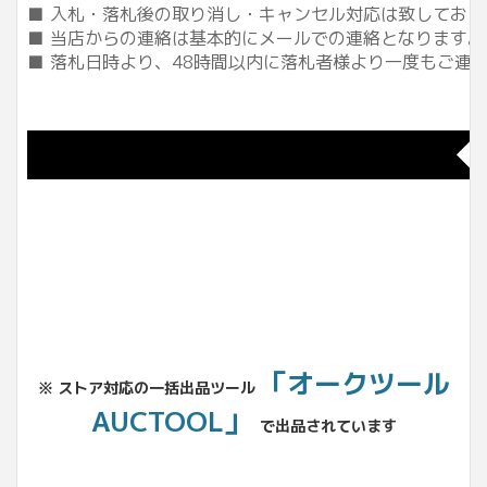
■ 入札・落札後の取り消し・キャンセル対応は致してお
■ 当店からの連絡は基本的にメールでの連絡となります
■ 落札日時より、48時間以内に落札者様より一度もご
◆
「オークツール
※ ストア対応の一括出品ツール
AUCTOOL」
で出品されています