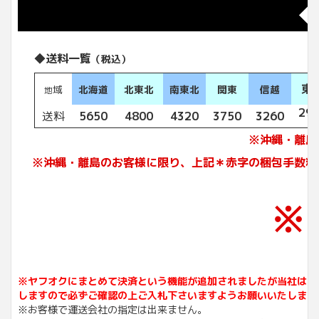
◆
◆送料一覧
（税込）
東
域
北海道
北東北
南東北
関東
信越
地
29
送料
5650
4800
4320
3750
3260
※沖縄・離島
※沖縄・離島のお客様に限り、上記＊赤字の梱包手数料
※
※ヤフオクにまとめて決済という機能が追加されましたが当社は同
しますので必ずご確認の上ご入札下さいますようお願いいたします
※お客様で運送会社の指定は出来ません。