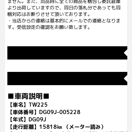
ません。また、出品時に全ての商品を梱包し委託倉庫
より出荷していますので、同日の落札分であっても同
梱対応はお断りさせて頂いております。
・当店からの連絡は基本的にメールでの連絡となりま
す。受信設定の確認をお願い致します。
◆
◆
■車両説明■
【車名】TW225
【車体番号】DG09J-005228
【年式】DG09J
【走行距離】15818㎞ （メーター読み）