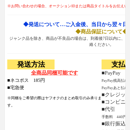
※お問い合わせの場合、オークションIDまたは商品タイトルをお伝えい
◆発送について…ご入金後、当日から翌々日
◆商品保証について◆
ジャンク品を除き、商品が不良品の場合は、到着後7日以内に、お
絡ください。
発送方法
支払
全商品同梱可能です
■PayPay
■ネコポス 185円
PayPay残高払い
■宅急便
PayPayあと払い
■クレジッ
※同梱をご希望の際はヤフオクのまとめ取引のみ承りま
■コンビニ
す。
■代引
手数料 440円
■銀行振込