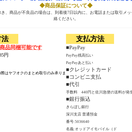
◆商品保証について◆
除き、商品が不良品の場合は、到着後7日以内に、お電話または取引メッ
絡ください。
方法
支払方法
商品同梱可能です
■PayPay
85円
PayPay残高払い
PayPayあと払い
■クレジットカード
の際はヤフオクのまとめ取引のみ承りま
■コンビニ支払
■代引
手数料 440円と佐川急便の送料が発
■銀行振込
きらぼし銀行
深川支店 普通預金
番号:5036640
名義:オッドアイモバイル（ド