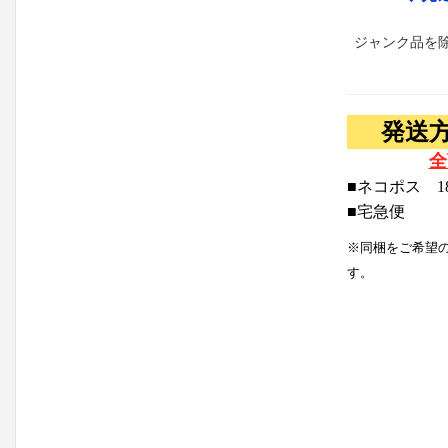
ジャンク品を
発送
全
■ネコポス 1
■宅急便
※同梱をご希望
す。