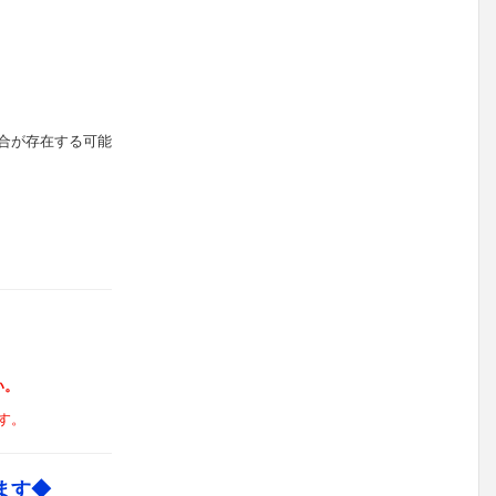
合が存在する可能
い。
す。
ます◆