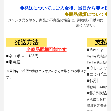
◆発送について…ご入金後、当日から翌々日
◆商品保証について◆
ジャンク品を除き、商品が不良品の場合は、到着後7日以内に、お
絡ください。
発送方法
支払
全商品同梱可能です
■PayPay
■ネコポス 185円
PayPay残高払い
■宅急便
PayPayあと払い
■クレジッ
※同梱をご希望の際はヤフオクのまとめ取引のみ承りま
■コンビニ
す。
■代引
手数料 440円
■銀行振込
きらぼし銀行
深川支店 普通預