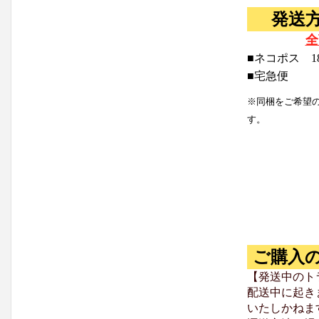
発送
全
■ネコポス 1
■宅急便
※同梱をご希望
す。
ご購入
【発送中のト
配送中に起き
いたしかねま