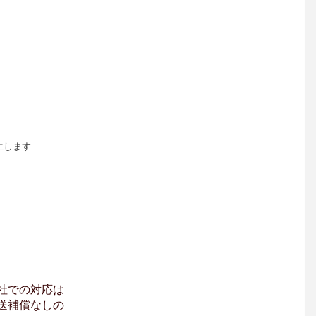
生します
社での対応は
送補償なしの