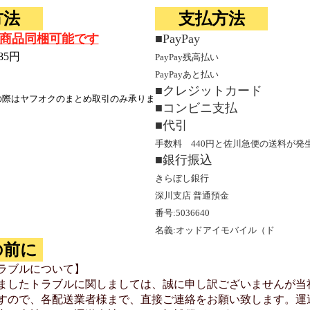
方法
支払方法
商品同梱可能です
■PayPay
85円
PayPay残高払い
PayPayあと払い
■クレジットカード
の際はヤフオクのまとめ取引のみ承りま
■コンビニ支払
■代引
手数料 440円と佐川急便の送料が発
■銀行振込
きらぼし銀行
深川支店 普通預金
番号:5036640
名義:オッドアイモバイル（ド
の前に
ラブルについて】
ましたトラブルに関しましては、誠に申し訳ございませんが当
すので、各配送業者様まで、直接ご連絡をお願い致します。運