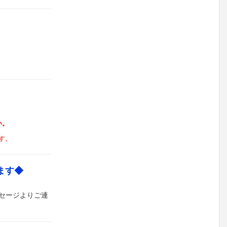
い。
す。
ます◆
セージよりご連